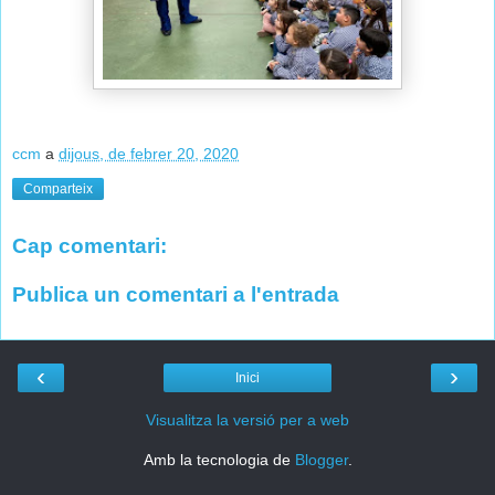
ccm
a
dijous, de febrer 20, 2020
Comparteix
Cap comentari:
Publica un comentari a l'entrada
‹
›
Inici
Visualitza la versió per a web
Amb la tecnologia de
Blogger
.