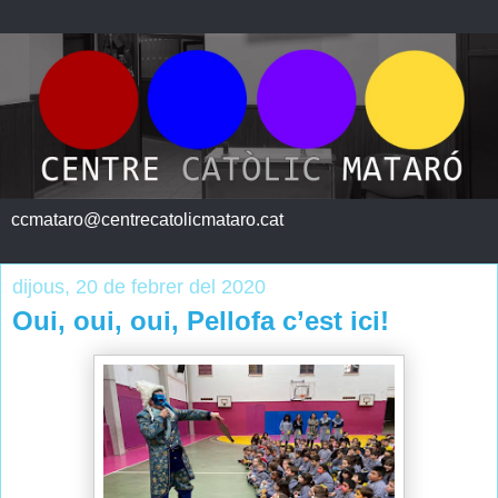
ccmataro@centrecatolicmataro.cat
dijous, 20 de febrer del 2020
Oui, oui, oui, Pellofa c’est ici!