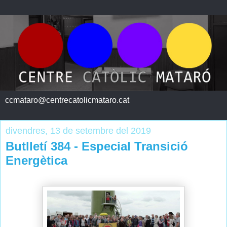
ccmataro@centrecatolicmataro.cat
divendres, 13 de setembre del 2019
Butlletí 384 - Especial Transició
Energètica