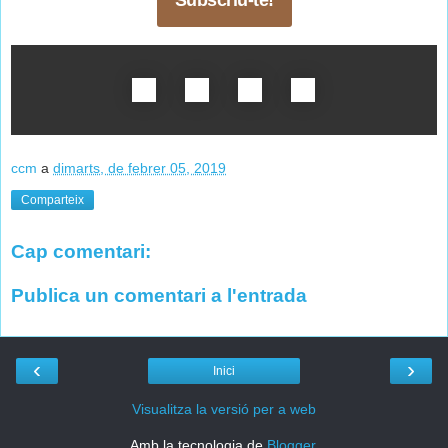
Subscriu-te!
ccm
a
dimarts, de febrer 05, 2019
Comparteix
Cap comentari:
Publica un comentari a l'entrada
‹
›
Inici
Visualitza la versió per a web
Amb la tecnologia de
Blogger
.