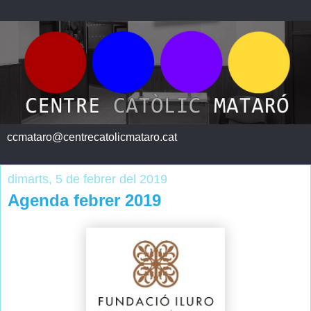
ccmataro@centrecatolicmataro.cat
dimarts, 5 de febrer del 2019
Agenda febrer 2019