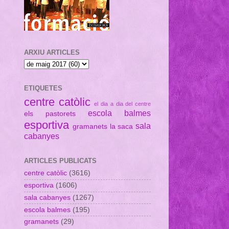
ARXIU ARTICLES
ETIQUETES
centre catòlic
el dia a dia del centre
escola balmes
els pastorets
esportiva
sala
gramanets
la saca
cabanyes
ARTICLES PUBLICATS
centre catòlic
(3616)
esportiva
(1606)
sala cabanyes
(1267)
escola balmes
(195)
gramanets
(29)