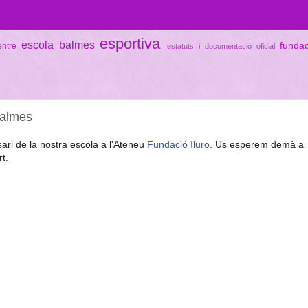
esportiva
escola balmes
funda
entre
estatuts i documentació oficial
Balmes
ari de la nostra escola a l'Ateneu
Fundació Iluro
. Us esperem demà a
t.