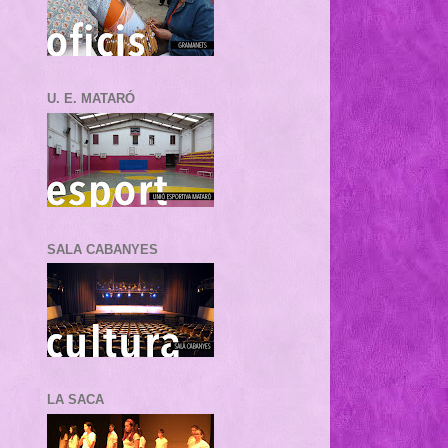
U. E. MATARÓ
SALA CABANYES
LA SACA