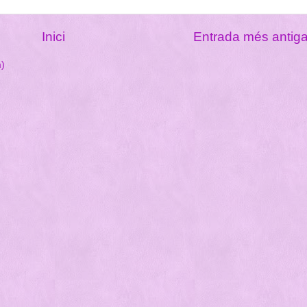
Inici
Entrada més antig
m)