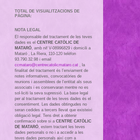
TOTAL DE VISUALITZACIONS DE
PÀGINA:
NOTA LEGAL
El responsable del tractament de les teves
dades es el
CENTRE CATÒLIC DE
MATARÓ
, amb nif
V-08996829 i domicili a
Mataró , La Riera, 110-120 telèfon
93.790.32.98 i email
ccmataro@centrecatolicmataro.cat
,
la
finalitat del tractament és l’enviament de
notes informatives, convocatòries de
reunions i assemblees de l’entitat als seus
associats i es conservaran mentre no es
sol·liciti la seva supressió. La base legal
per al tractament de les teves dades és el
consentiment. Les dades obtingudes no
seran cedides a tercers llevat que existeixi
obligació legal. Tens dret a obtenir
confirmació sobre si a
CENTRE CATÒLIC
DE MATARÓ
, estem tractant les teves
dades personals o no i a accedir a les
teves dades personals així com a