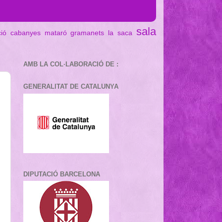
sala
ció cabanyes mataró
gramanets
la saca
AMB LA COL·LABORACIÓ DE :
GENERALITAT DE CATALUNYA
DIPUTACIÓ BARCELONA