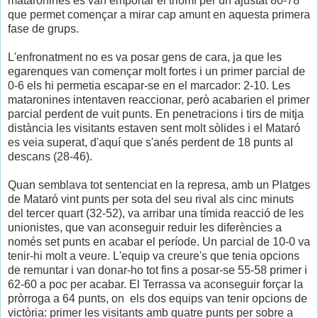
mataronines es van emportar el triomf per un ajustat 80-78
que permet començar a mirar cap amunt en aquesta primera
fase de grups.
L'enfronatment no es va posar gens de cara, ja que les
egarenques van començar molt fortes i un primer parcial de
0-6 els hi permetia escapar-se en el marcador: 2-10. Les
mataronines intentaven reaccionar, però acabarien el primer
parcial perdent de vuit punts. En penetracions i tirs de mitja
distància les visitants estaven sent molt sòlides i el Mataró
es veia superat, d'aquí que s'anés perdent de 18 punts al
descans (28-46).
Quan semblava tot sentenciat en la represa, amb un Platges
de Mataró vint punts per sota del seu rival als cinc minuts
del tercer quart (32-52), va arribar una tímida reacció de les
unionistes, que van aconseguir reduir les diferències a
només set punts en acabar el període. Un parcial de 10-0 va
tenir-hi molt a veure. L'equip va creure's que tenia opcions
de remuntar i van donar-ho tot fins a posar-se 55-58 primer i
62-60 a poc per acabar. El Terrassa va aconseguir forçar la
pròrroga a 64 punts, on
els dos equips van tenir opcions de
victòria: primer les visitants amb quatre punts per sobre a