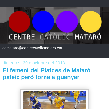
ccmataro@centrecatolicmataro.cat
dimecres, 30 d’octubre del 2013
El femení del Platges de Mataró
pateix però torna a guanyar