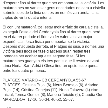
d’esperar fins al darrer quart per emportar-se la victòria. Les
mataronines no van estar gens encertades de cara a cistella
sobretot des de la línia de tres on només van anotar cinc
triples de vint i quatre intents.
El conjunt mataroní, tot i estar molt erràtic de cara a cistella,
va seguir l’estela del Cerdanyola fins al darrer quart, però
en el darrer període el líder va fer valer la seva major
experiència i força física per emportar-se la victòria.
Després d’aquesta derrota, el Platges és sisè, a només una
victòria dels llocs de fase d’ascens quan resten tres
jornades per acabar aquesta segona fase. Si les
mataronines guanyen els tres partits que li resten davant
Lima Horta, Sant Adrià i Olesa tindran opcions de quedar
entre les quatre primeres.
PLATGES MATARÓ – CB CERDANYOLA 55-67
PLATGES: Cristina Pujol (6), Neus Bermejo (6), Ariadna
Pujol (14), Cristina Conejos (11), Nuria Talavera (4) cinc
inicial; Teresa Gomez (8), Mariona Teixidó (6), Claudia Guri.
MARCADOR: 17-16, 30-34, 46-52, 55-67.