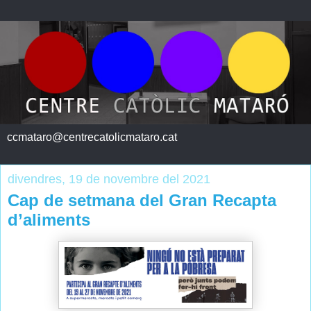
ccmataro@centrecatolicmataro.cat
divendres, 19 de novembre del 2021
Cap de setmana del Gran Recapta
d’aliments