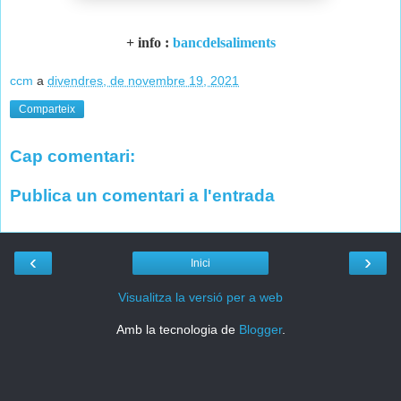
+ info :
bancdelsaliments
ccm
a
divendres, de novembre 19, 2021
Comparteix
Cap comentari:
Publica un comentari a l'entrada
‹
›
Inici
Visualitza la versió per a web
Amb la tecnologia de
Blogger
.