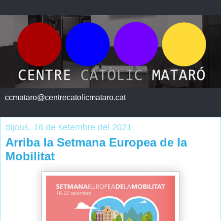
ccmataro@centrecatolicmataro.cat
dijous, 16 de setembre del 2021
Arriba la Setmana Europea de la
Mobilitat