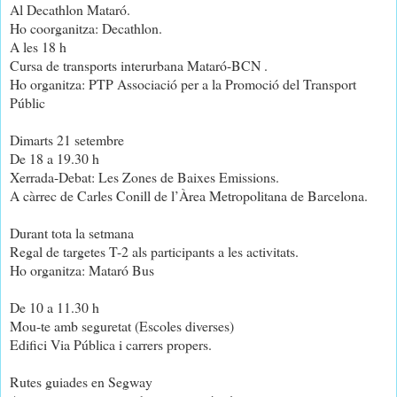
Al Decathlon Mataró.
Ho coorganitza: Decathlon.
A les 18 h
Cursa de transports interurbana Mataró-BCN .
Ho organitza: PTP Associació per a la Promoció del Transport
Públic
Dimarts 21 setembre
De 18 a 19.30 h
Xerrada-Debat: Les Zones de Baixes Emissions.
A càrrec de Carles Conill de l’Àrea Metropolitana de Barcelona.
Durant tota la setmana
Regal de targetes T-2 als participants a les activitats.
Ho organitza: Mataró Bus
De 10 a 11.30 h
Mou-te amb seguretat (Escoles diverses)
Edifici Via Pública i carrers propers.
Rutes guiades en Segway