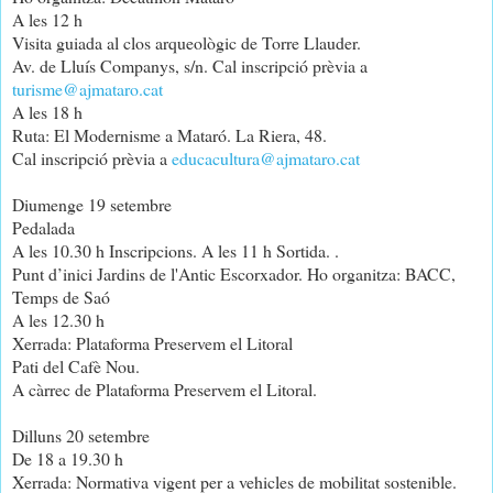
A les 12 h
Visita guiada al clos arqueològic de Torre Llauder.
Av. de Lluís Companys, s/n. Cal inscripció prèvia a
turisme@ajmataro.cat
A les 18 h
Ruta: El Modernisme a Mataró. La Riera, 48.
Cal inscripció prèvia a
educacultura@ajmataro.cat
Diumenge 19 setembre
Pedalada
A les 10.30 h Inscripcions. A les 11 h Sortida. .
Punt d’inici Jardins de l'Antic Escorxador. Ho organitza: BACC,
Temps de Saó
A les 12.30 h
Xerrada: Plataforma Preservem el Litoral
Pati del Cafè Nou.
A càrrec de Plataforma Preservem el Litoral.
Dilluns 20 setembre
De 18 a 19.30 h
Xerrada: Normativa vigent per a vehicles de mobilitat sostenible.