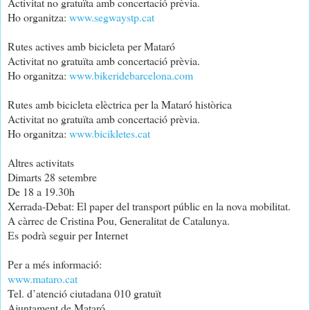
Activitat no gratuïta amb concertació prèvia.
Ho organitza:
www.segwaystp.cat
Rutes actives amb bicicleta per Mataró
Activitat no gratuïta amb concertació prèvia.
Ho organitza:
www.bikeridebarcelona.com
Rutes amb bicicleta elèctrica per la Mataró històrica
Activitat no gratuïta amb concertació prèvia.
Ho organitza:
www.bicikletes.cat
Altres activitats
Dimarts 28 setembre
De 18 a 19.30h
Xerrada-Debat: El paper del transport públic en la nova mobilitat.
A càrrec de Cristina Pou, Generalitat de Catalunya.
Es podrà seguir per Internet
Per a més informació:
www.mataro.cat
Tel. d’atenció ciutadana 010 gratuït
Ajuntament de Mataró