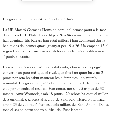
Els grocs perden 76 a 84 contra el Sant Antoni
La UE Mataró Germans Homs ha perdut el primer partit a la fase
d'ascens a LEB Plata. Ha cedit per 76 a 84 en un encontre que mai
han dominat. Els balears han estat millors i han aconsegut dur la
batuta des del primer quart, guanyat per 19 a 26. Un empat a 15 al
segon ha servit per marxar a vestidors amb la mateixa diferència, de
7 punts en contra.
La reacció al tercer quart ha quedat curta, i tan sols s'ha pogut
convertir un punt més que el rival, que fins i tot quan ha estat 2
punts per sota ha sabut mantenir les diferències i no veure's
remuntat. Els grocs han patit el seu desencert des de la línia de 3,
clau per entendre el resultat. Han entrat, tan sols, 5 triples de 32
intents. Amir Warnock, amb 18 punts i 20 rebots ha estat el millor
dels unionistes, gràcies al seu 33 de valoració. Herrero i Grimau,
amnb 23 de valoració, han estat els millors del Sant Antoni. Demà,
toca el segon partit contra el filial del Fuenlabrada.