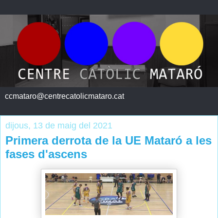
ccmataro@centrecatolicmataro.cat
dijous, 13 de maig del 2021
Primera derrota de la UE Mataró a les
fases d'ascens