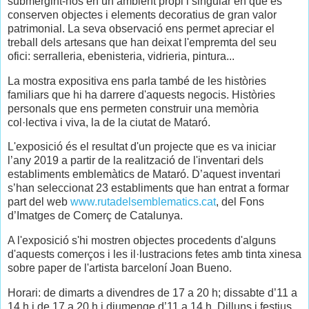
submergint-nos en un ambient propi i singular en què es
conserven objectes i elements decoratius de gran valor
patrimonial. La seva observació ens permet apreciar el
treball dels artesans que han deixat l'empremta del seu
ofici: serralleria, ebenisteria, vidrieria, pintura...
La mostra expositiva ens parla també de les històries
familiars que hi ha darrere d'aquests negocis. Històries
personals que ens permeten construir una memòria
col·lectiva i viva, la de la ciutat de Mataró.
L'exposició és el resultat d'un projecte que es va iniciar
l’any 2019 a partir de la realització de l'inventari dels
establiments emblemàtics de Mataró. D’aquest inventari
s’han seleccionat 23 establiments que han entrat a formar
part del web
www.rutadelsemblematics.cat
, del Fons
d’Imatges de Comerç de Catalunya.
A l'exposició s'hi mostren objectes procedents d'alguns
d'aquests comerços i les il·lustracions fetes amb tinta xinesa
sobre paper de l'artista barceloní Joan Bueno.
Horari: de dimarts a divendres de 17 a 20 h; dissabte d’11 a
14 h i de 17 a 20 h i diumenge d’11 a 14 h. Dilluns i festius