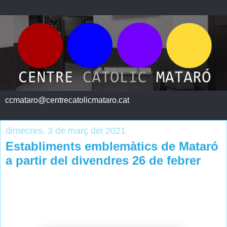
ccmataro@centrecatolicmataro.cat
dimecres, 3 de març del 2021
Establiments emblemàtics de Mataró
a partir del divendres 26 de febrer