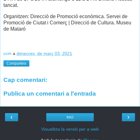
tancat.
Organitzen: Direcció de Promoció econòmica. Servei de
Promoció de Ciutat i Comerç | Direcció de Cultura. Museu
de Mataró
ccm
a
dimecres, de març 03, 2021
Comparteix
Cap comentari:
Publica un comentari a l'entrada
‹
›
Inici
Visualitza la versió per a web