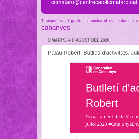
ccmataro@centrecatolicmataro.cat
Transperència i gestió econòmica
el dia a dia del c
cabanyes
DIMARTS, 4 D’AGOST DEL 2020
Palau Robert. Butlletí d'activitats. Ju
Butlletí d'a
Robert
Departament de la Vicepr
Juliol 2020 #CatalunyaEn