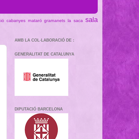
sala
ció cabanyes mataró
gramanets
la saca
AMB LA COL·LABORACIÓ DE :
GENERALITAT DE CATALUNYA
DIPUTACIÓ BARCELONA