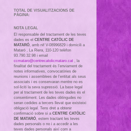
TOTAL DE VISUALITZACIONS DE
PÀGINA:
NOTA LEGAL
El responsable del tractament de les teves
dades es el
CENTRE CATÒLIC DE
MATARÓ
, amb nif
V-08996829 i domicili a
Mataró , La Riera, 110-120 telèfon
93.790.32.98 i email
ccmataro@centrecatolicmataro.cat
,
la
finalitat del tractament és l’enviament de
notes informatives, convocatòries de
reunions i assemblees de l’entitat als seus
associats i es conservaran mentre no es
sol·liciti la seva supressió. La base legal
per al tractament de les teves dades és el
consentiment. Les dades obtingudes no
seran cedides a tercers llevat que existeixi
obligació legal. Tens dret a obtenir
confirmació sobre si a
CENTRE CATÒLIC
DE MATARÓ
, estem tractant les teves
dades personals o no i a accedir a les
teves dades personals així com a