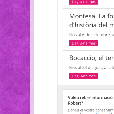
Llegiu-ne més
Montesa. La fo
d'història del
Fins al 6 de setembre, a
Llegiu-ne més
Bocaccio, el t
Fins al 23 d'agost, a la 
Llegiu-ne més
Voleu rebre informació d
Robert?
Doneu el vostre consentime