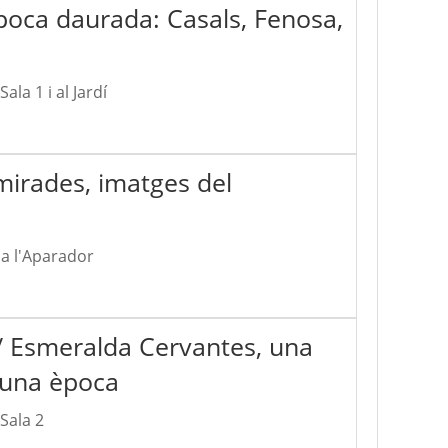
època daurada: Casals, Fenosa,
Sala 1 i al Jardí
mirades, imatges del
 a l'Aparador
 / Esmeralda Cervantes, una
'una època
 Sala 2