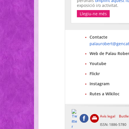
peronals
omplint aquest f
exposició i/o activitat.
Llegiu-ne més
Contacte
palaurobert@gencat
Web de Palau Rober
Youtube
Flickr
Instagram
Rutes a Wikiloc
Avís legal
Butlle
ISSN: 1886-5780