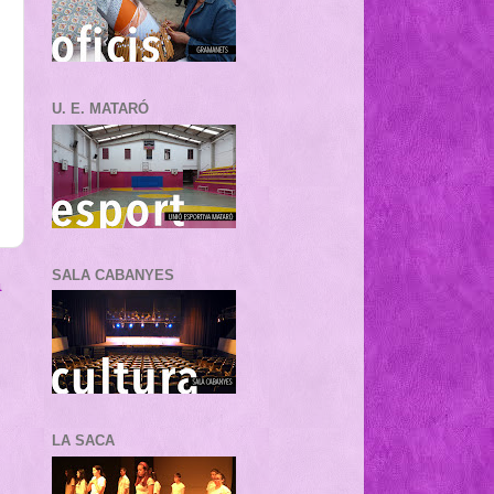
U. E. MATARÓ
SALA CABANYES
a
LA SACA