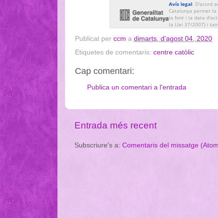
Avís legal
: D'acord a
Catalunya permet la r
la font i la data d'ac
la Llei 37/2007) i ta
Publicat per
ccm
a
dimarts, d’agost 04, 2020
Etiquetes de comentaris:
centre catòlic
Cap comentari:
Publica un comentari a l'entrada
Entrada més recent
Subscriure's a:
Comentaris del missatge (Ato