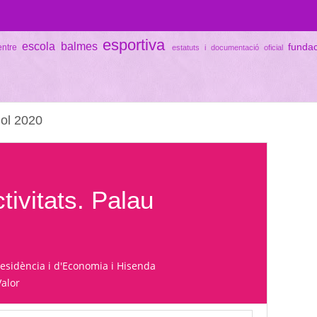
esportiva
escola balmes
funda
entre
estatuts i documentació oficial
liol 2020
ctivitats. Palau
esidència i d'Economia i Hisenda
Valor