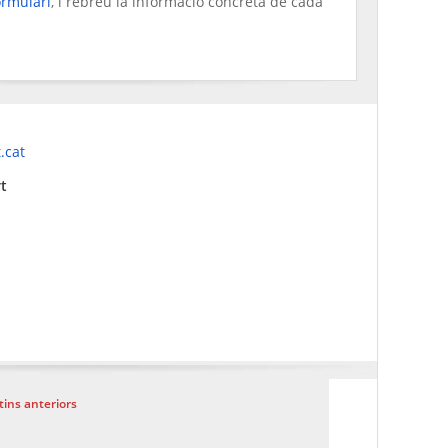
ormulari
, i rebreu la informació concreta de cada
.cat
t
tins anteriors