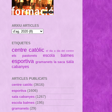
ARXIU ARTICLES
ETIQUETES
centre catòlic
el dia a dia del centre
escola balmes
els pastorets
esportiva
sala
gramanets
la saca
cabanyes
ARTICLES PUBLICATS
centre catòlic
(3616)
esportiva
(1606)
sala cabanyes
(1267)
escola balmes
(195)
gramanets
(29)