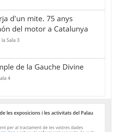
rja d'un mite. 75 anys
 món del motor a Catalunya
 la Sala 3
emple de la Gauche Divine
Sala 4
e les exposicions i les activitats del Palau
nt per al tractament de les vostres dades