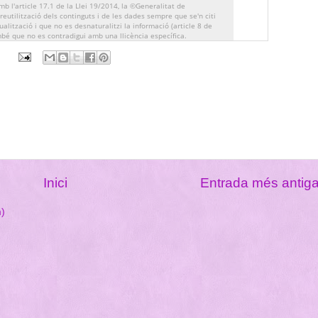
mb l'article 17.1 de la Llei 19/2014, la ©Generalitat de
eutilització dels continguts i de les dades sempre que se'n citi
tualització i que no es desnaturalitzi la informació (article 8 de
mbé que no es contradigui amb una llicència específica.
Inici
Entrada més antig
m)