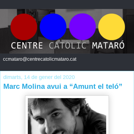
ccmataro@centrecatolicmataro.cat
dimarts, 14 de gener del 2020
Marc Molina avui a “Amunt el teló”