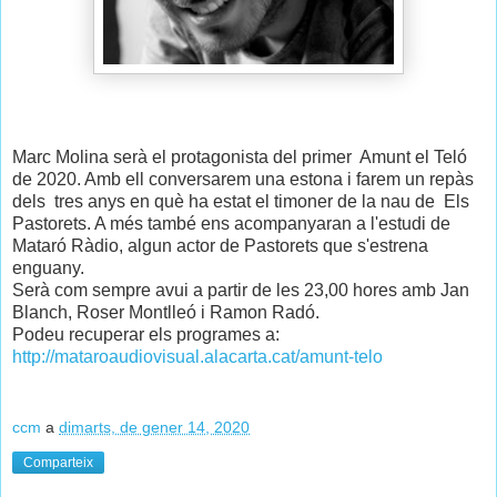
Marc Molina serà el protagonista del primer
Amunt el Teló
de 2020. Amb ell conversarem una estona i farem un repàs
dels
tres anys en què ha estat el timoner de la nau de
Els
Pastorets. A més també ens acompanyaran a l'estudi de
Mataró Ràdio, algun actor de Pastorets que s'estrena
enguany.
Serà com sempre avui a partir de les 23,00 hores amb Jan
Blanch, Roser Montlleó i Ramon Radó.
Podeu recuperar els programes a:
http://mataroaudiovisual.alacarta.cat/amunt-telo
ccm
a
dimarts, de gener 14, 2020
Comparteix