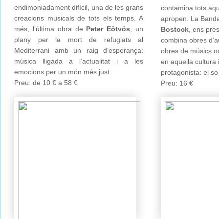
endimoniadament difícil, una de les grans
contamina tots aqu
creacions musicals de tots els temps. A
apropen. La Banda
més, l’última obra de
Peter Eötvös
, un
Bostock
, ens pre
plany per la mort de refugiats al
combina obres d’a
Mediterrani amb un raig d’esperança:
obres de músics oc
música lligada a l’actualitat i a les
en aquella cultura 
emocions per un món més just.
protagonista: el so
Preu: de 10 € a 58 €
Preu: 16 €