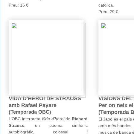
Preu: 16 €
catòlica.
Preu: 29 €
VIDA D'HEROI DE STRAUSS
VISIONS DEL
amb Rafael Payare
Per on neix el
(Temporada OBC)
(Temporada B
L’OBC interpreta
Vida d’heroi
de
Richard
El Japó és el paí
Strauss
, un poema simfònic
amb més bandes. L
autobiogràfic, colossal i
música de banda é