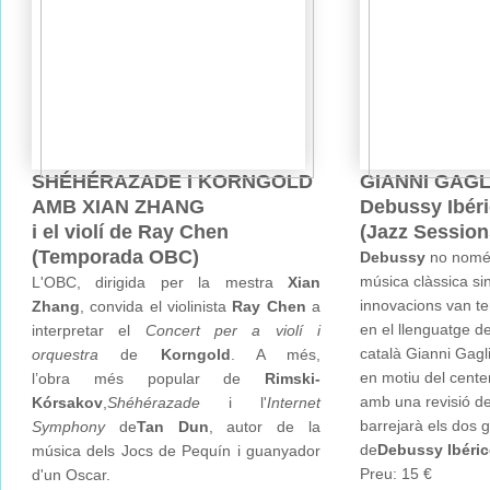
SHÉHÉRAZADE I KORNGOLD
GIANNI GAGL
AMB XIAN ZHANG
Debussy Ibér
i el violí de Ray Chen
(Jazz Session
(Temporada OBC)
Debussy
no només
música clàssica si
L'OBC, dirigida per la mestra
Xian
innovacions van ten
Zhang
, convida el violinista
Ray Chen
a
en el llenguatge de
interpretar el
Concert per a violí i
català Gianni Gagl
orquestra
de
Korngold
. A més,
en motiu del cente
l’obra més popular de
Rimski-
amb una revisió d
Kórsakov
,
Shéhérazade
i l'
Internet
barrejarà els dos 
Symphony
de
Tan Dun
, autor de la
de
Debussy Ibéri
música dels Jocs de Pequín i guanyador
Preu: 15 €
d'un Oscar.