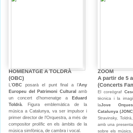
HOMENATGE A TOLDRÀ
ZOOM
(OBC)
A partir de 5 
(Concerts Fam
L'
OBC
posarà el punt final a l’
Any
Europeu del Patrimoni Cultural
amb
El coreògraf
Ces
un concert d'homenatge a
Eduard
tècnica i la imag
Toldrà
. Figura emblemàtica de la
la
Jove Orques
música a Catalunya, va ser impulsor i
Catalunya (JONC
primer director de l’Orquestra, a més de
Stravinsky, Toldr
compositor prolífic en els àmbits de la
amb una presenta
música simfònica, de cambra i vocal.
sobre els músics,