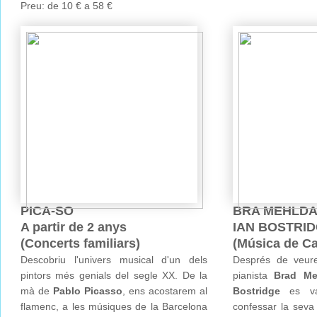
Preu: de 10 € a 58 €
PICA-SO
BRA MEHLD
A partir de 2 anys
IAN BOSTRI
(Concerts familiars)
(Música de C
Descobriu l'univers musical d'un dels
Després de veure
pintors més genials del segle XX. De la
pianista
Brad Me
mà de
Pablo Picasso
, ens acostarem al
Bostridge
es va
flamenc, a les músiques de la Barcelona
confessar la seva