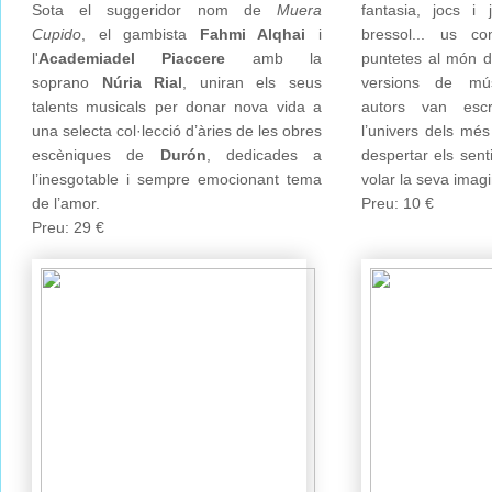
Sota el suggeridor nom de
Muera
fantasia, jocs i
Cupido
, el gambista
Fahmi Alqhai
i
bressol... us c
l'
Academia
del Piaccere
amb la
puntetes al món de
soprano
Núria Rial
, uniran els seus
versions de mú
talents musicals per donar nova vida a
autors van escr
una selecta col·lecció d’àries de les obres
l’univers dels més
escèniques de
Durón
, dedicades a
despertar els senti
l’inesgotable i sempre emocionant tema
volar la seva imag
de l’amor.
Preu: 10 €
Preu: 29 €