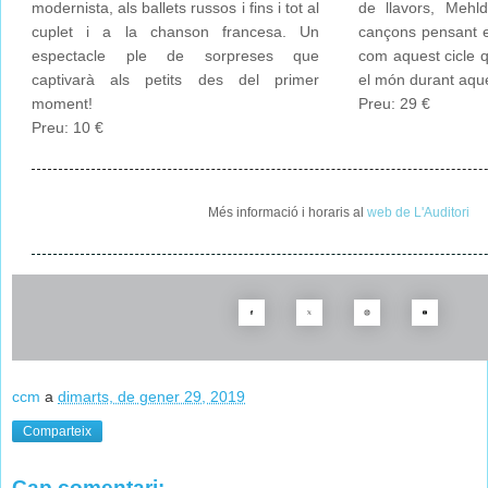
modernista, als ballets russos i fins i tot al
de llavors, Mehl
cuplet i a la chanson francesa. Un
cançons pensant e
espectacle ple de sorpreses que
com aquest cicle q
captivarà als petits des del primer
el món durant aque
moment!
Preu: 29 €
Preu: 10 €
Més informació i horaris al
web de L'Auditori
ccm
a
dimarts, de gener 29, 2019
Comparteix
Cap comentari: