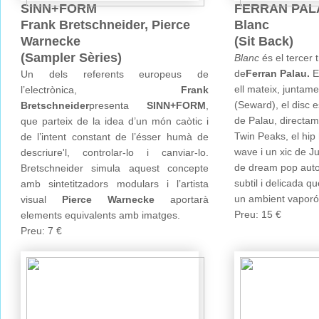
SINN+FORM
FERRAN PAL
Frank Bretschneider, Pierce
Blanc
Warnecke
(Sit Back)
(Sampler Sèries)
Blanc
és el tercer t
de
Ferran Palau.
En
Un dels referents europeus de
ell mateix, juntam
l’electrònica,
Frank
(Seward), el disc 
Bretschneider
presenta
SINN+FORM
,
de Palau, directam
que parteix de la idea d’un món caòtic i
Twin Peaks, el hip 
de l’intent constant de l’ésser humà de
wave i un xic de Ju
descriure'l, controlar-lo i canviar-lo.
de dream pop autor
Bretschneider simula aquest concepte
subtil i delicada q
amb sintetitzadors modulars i l’artista
un ambient vaporós
visual
Pierce Warnecke
aportarà
Preu: 15 €
elements equivalents amb imatges.
Preu: 7 €