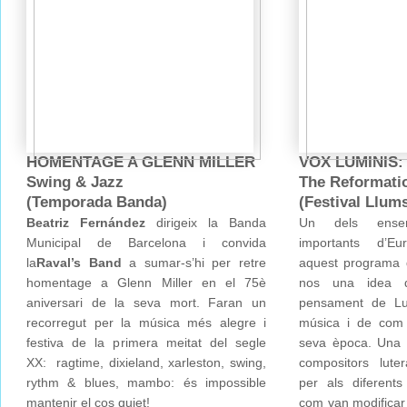
HOMENTAGE A GLENN MILLER
VOX LUMINIS:
Swing & Jazz
The Reformati
(Temporada Banda)
(Festival Llum
Beatriz Fernández
dirigeix la Banda
Un dels ense
Municipal de Barcelona i convida
importants d’E
la
Raval’s Band
a sumar-s’hi per retre
aquest programa 
homentage a Glenn Miller en el 75è
nos una idea d
aniversari de la seva mort. Faran un
pensament de Lut
recorregut per la música més alegre i
música i de com
festiva de la primera meitat del segle
seva època. Una 
XX: ragtime, dixieland, xarleston, swing,
compositors lute
rythm & blues, mambo: és impossible
per als diferents 
mantenir el cos quiet!
com van modificar l