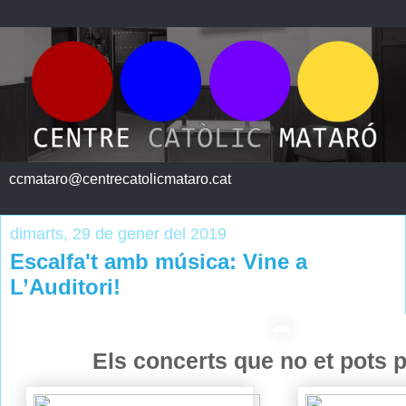
ccmataro@centrecatolicmataro.cat
dimarts, 29 de gener del 2019
Escalfa't amb música: Vine a
L’Auditori!
Els concerts que no et pots 