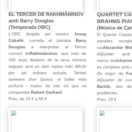
EL TERCER DE RAKHMÀNINOV
QUARTET CA
amb Barry Douglas
BRAHMS PIA
(Temporada OBC)
(Música de Ca
L'OBC dirigida pel mestre
Josep
El Quartet Casals
Caballé
, convida el pianista
Barry
estrelles mund
Douglas
a interpretar el
Tercer
rus
Alexander Me
concert
de
Rakhmàninov
, que més de
el
Quintet a
100 anys després de la seva estrena
menor
de
Johann
segueix sent un dels reptes més difícils
es completa amb 
per als solistes actuals. També
Do major
de
Fr
sentirem
Don Quixot,
el ballet més
el
Quartet de c
profund i madur de tots els que va
Bartók
, dos del
compondre
Robert Gerhard
.
predilectes.
Preu: de 10 € a 58 €
Preu: 29 €