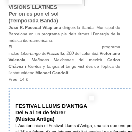
VISIONS LLATINES
Per on es pon el sol
(Temporada Banda)
José R. Pascual Vilaplana
dirigeix la Banda Municipal de
Barcelona en un programa ple dels ritmes i l’energia de la
música iberoamericana.
El programa
200
inclou
Libertango
de
Piazzolla,
del colombià
Victoriano
Valencia,
Mañanas Mexicanas
del mexicà
Carlos
Chávez
i
Vientos y tangos,
el tango vist des de l’òptica de
l'estatunidenc
Michael Gandolfi
.
Preu: 14 €
FESTIVAL LLUMS D'ANTIGA
Del 5 al 16 de febrer
(Música Antiga)
L’Auditori inicia el Festival Llums d’Antiga, una cita que ens p
al 16 de febrer, d’una intensa activitat musical en diferents
es