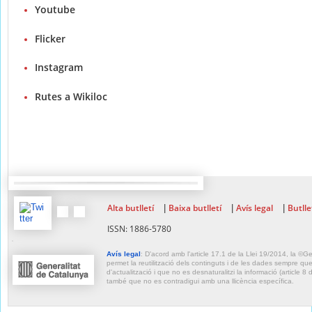
Youtube
Flicker
Instagram
Rutes a Wikiloc
Alta butlletí
Baixa butlletí
Avís legal
Butlle
|
|
|
ISSN: 1886-5780
Avís legal
: D'acord amb l'article 17.1 de la Llei 19/2014, la ©G
permet la reutilització dels continguts i de les dades sempre que s
d'actualització i que no es desnaturalitzi la informació (article 8 
també que no es contradigui amb una llicència específica.