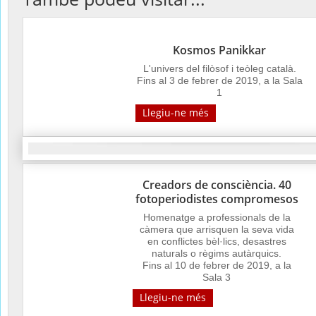
Kosmos Panikkar
L'univers del filòsof i teòleg català.
Fins al 3 de febrer de 2019, a la Sala
1
Llegiu-ne més
Creadors de consciència. 40
fotoperiodistes compromesos
Homenatge a professionals de la
càmera que arrisquen la seva vida
en conflictes bèl·lics, desastres
naturals o règims autàrquics.
Fins al 10 de febrer de 2019, a la
Sala 3
Llegiu-ne més