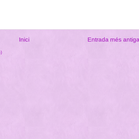
Inici
Entrada més antig
m)