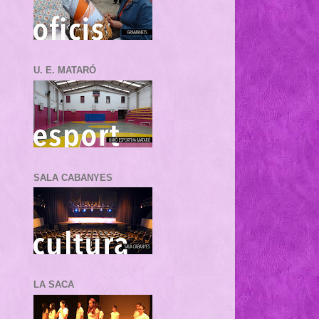
U. E. MATARÓ
SALA CABANYES
LA SACA