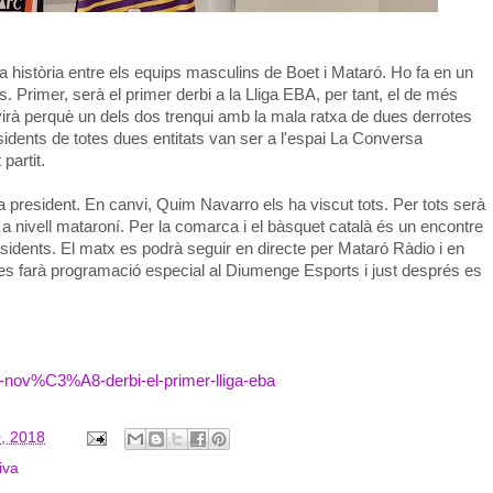
a història entre els equips masculins de Boet i Mataró. Ho fa en un
s. Primer, serà el primer derbi a la Lliga EBA, per tant, el de més
ervirà perquè un dels dos trenqui amb la mala ratxa de dues derrotes
idents de totes dues entitats van ser a l'espai La Conversa
partit.
 president. En canvi, Quim Navarro els ha viscut tots. Per tots serà
ols a nivell mataroní. Per la comarca i el bàsquet català és un encontre
presidents. El matx es podrà seguir en directe per Mataró Ràdio i en
s farà programació especial al Diumenge Esports i just després es
/el-nov%C3%A8-derbi-el-primer-lliga-eba
, 2018
iva