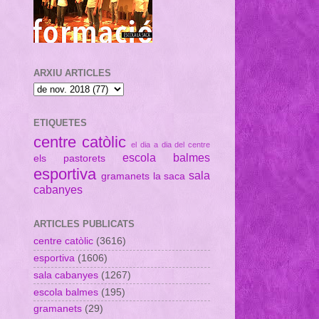
ARXIU ARTICLES
ETIQUETES
centre catòlic
el dia a dia del centre
escola balmes
els pastorets
esportiva
sala
gramanets
la saca
cabanyes
ARTICLES PUBLICATS
centre catòlic
(3616)
esportiva
(1606)
sala cabanyes
(1267)
escola balmes
(195)
gramanets
(29)