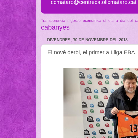
ccmataro@centrecatolicmataro.cat
Transperència i gestió econòmica
el dia a dia del c
cabanyes
DIVENDRES, 30 DE NOVEMBRE DEL 2018
El novè derbi, el primer a Lliga EBA