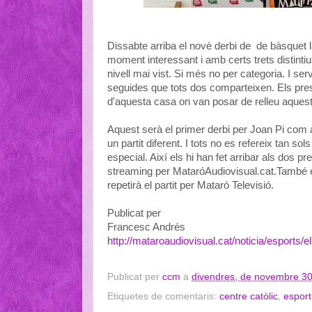
Dissabte arriba el novè derbi de
de bàsquet l
moment interessant i amb certs trets distintiu
nivell mai vist. Si més no per categoria. I s
seguides que tots dos comparteixen. Els pres
d'aquesta casa on van posar de relleu aquest 
Aquest serà el primer derbi per Joan Pi com a
un partit diferent. I tots no es refereix tan s
especial. Així els hi han fet arribar als dos 
streaming per MataróAudiovisual.cat.També e
repetirà el partit per Mataró Televisió.
Publicat per
Francesc Andrés
http://mataroaudiovisual.cat/noticia/esports
Publicat per
ccm
a
divendres, de novembre 30
Etiquetes de comentaris:
centre catòlic
,
esport