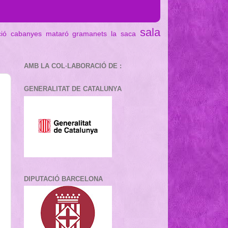
sala
ció cabanyes mataró
gramanets
la saca
AMB LA COL·LABORACIÓ DE :
GENERALITAT DE CATALUNYA
DIPUTACIÓ BARCELONA