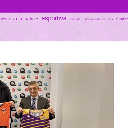
esportiva
escola balmes
funda
entre
estatuts i documentació oficial