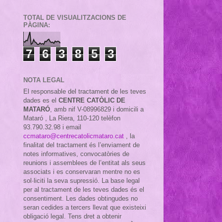
TOTAL DE VISUALITZACIONS DE
PÀGINA:
7
6
3
8
5
3
NOTA LEGAL
El responsable del tractament de les teves
dades es el
CENTRE CATÒLIC DE
MATARÓ
, amb nif
V-08996829 i domicili a
Mataró , La Riera, 110-120 telèfon
93.790.32.98 i email
ccmataro@centrecatolicmataro.cat
,
la
finalitat del tractament és l’enviament de
notes informatives, convocatòries de
reunions i assemblees de l’entitat als seus
associats i es conservaran mentre no es
sol·liciti la seva supressió. La base legal
per al tractament de les teves dades és el
consentiment. Les dades obtingudes no
seran cedides a tercers llevat que existeixi
obligació legal. Tens dret a obtenir