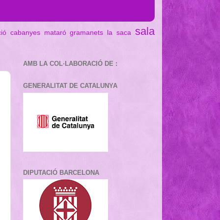
sala
ció cabanyes mataró
gramanets
la saca
AMB LA COL·LABORACIÓ DE :
GENERALITAT DE CATALUNYA
DIPUTACIÓ BARCELONA