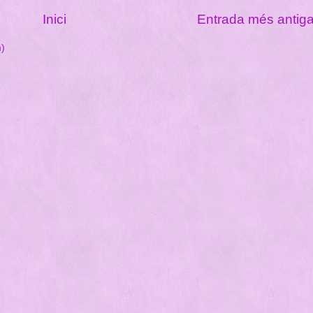
Inici
Entrada més antig
m)