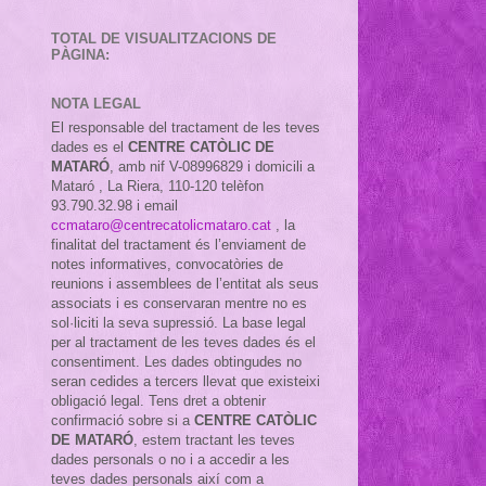
TOTAL DE VISUALITZACIONS DE
PÀGINA:
NOTA LEGAL
El responsable del tractament de les teves
dades es el
CENTRE CATÒLIC DE
MATARÓ
, amb nif
V-08996829 i domicili a
Mataró , La Riera, 110-120 telèfon
93.790.32.98 i email
ccmataro@centrecatolicmataro.cat
,
la
finalitat del tractament és l’enviament de
notes informatives, convocatòries de
reunions i assemblees de l’entitat als seus
associats i es conservaran mentre no es
sol·liciti la seva supressió. La base legal
per al tractament de les teves dades és el
consentiment. Les dades obtingudes no
seran cedides a tercers llevat que existeixi
obligació legal. Tens dret a obtenir
confirmació sobre si a
CENTRE CATÒLIC
DE MATARÓ
, estem tractant les teves
dades personals o no i a accedir a les
teves dades personals així com a