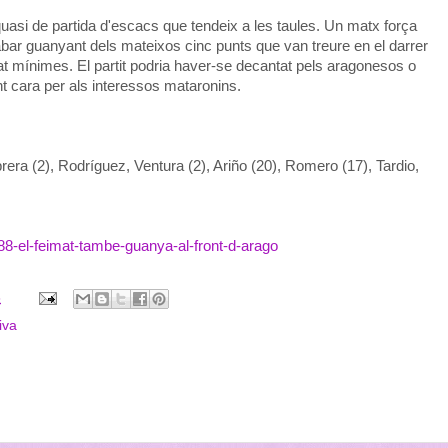
, quasi de partida d'escacs que tendeix a les taules. Un matx força
abar guanyant dels mateixos cinc punts que van treure en el darrer
tat mínimes. El partit podria haver-se decantat pels aragonesos o
nt cara per als interessos mataronins.
a (2), Rodríguez, Ventura (2), Ariño (20), Romero (17), Tardio,
288-el-feimat-tambe-guanya-al-front-d-arago
8
iva