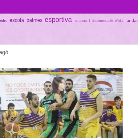
esportiva
escola balmes
funda
entre
estatuts i documentació oficial
ragó