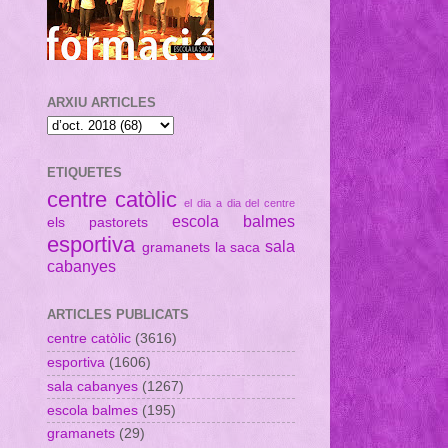
ARXIU ARTICLES
ETIQUETES
centre catòlic
el dia a dia del centre
escola balmes
els pastorets
esportiva
sala
gramanets
la saca
cabanyes
ARTICLES PUBLICATS
centre catòlic
(3616)
esportiva
(1606)
sala cabanyes
(1267)
escola balmes
(195)
gramanets
(29)