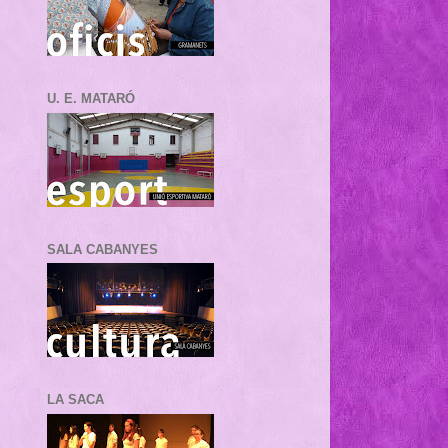
U. E. MATARÓ
SALA CABANYES
LA SACA