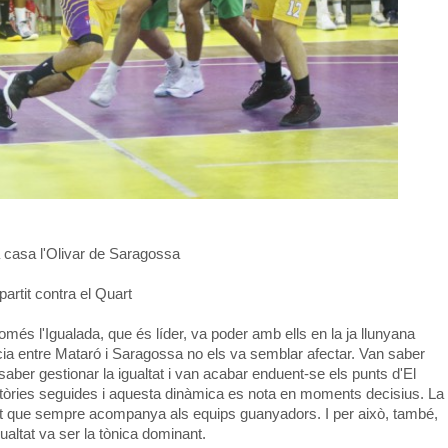
 a casa l'Olivar de Saragossa
artit contra el Quart
més l'Igualada, que és líder, va poder amb ells en la ja llunyana
ncia entre Mataró i Saragossa no els va semblar afectar. Van saber
 saber gestionar la igualtat i van acabar enduent-se els punts d'El
ictòries seguides i aquesta dinàmica es nota en moments decisius. La
ort que sempre acompanya als equips guanyadors. I per això, també,
gualtat va ser la tònica dominant.