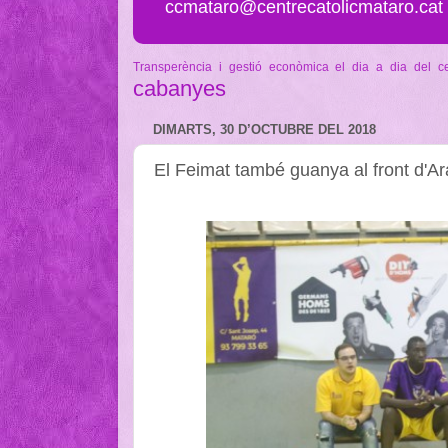
ccmataro@centrecatolicmataro.cat
Transperència i gestió econòmica
el dia a dia del c
cabanyes
DIMARTS, 30 D’OCTUBRE DEL 2018
El Feimat també guanya al front d'A