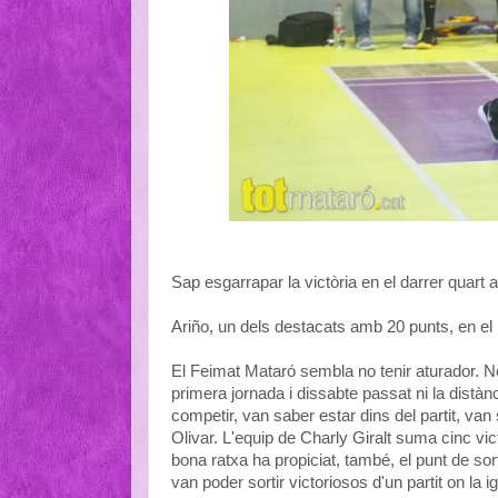
Sap esgarrapar la victòria en el darrer quart
Ariño, un dels destacats amb 20 punts, en el p
El Feimat Mataró sembla no tenir aturador. No
primera jornada i dissabte passat ni la distà
competir, van saber estar dins del partit, van
Olivar. L'equip de Charly Giralt suma cinc v
bona ratxa ha propiciat, també, el punt de s
van poder sortir victoriosos d'un partit on la i