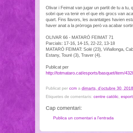
Olivar i Feimat van jugar un partit de tu a tu
sobri que va tenir en el que els grocs van ac
quart. Fins llavors, les avantatges havien es
haver anat a la pròrroga però va acabar sorti
OLIVAR 66 - MATARÓ FEIMAT 71
Parcials: 17-16, 14-15, 22-22, 13-18
MATARÓ FEIMAT: Solé (23), Viñallonga, Cabrer
Estany, Touré (3), Traver (4).
Publicat per
http://totmataro.cat/esports/basquet/item/43
Publicat per
ccm
a
dimarts, d’octubre 30, 201
Etiquetes de comentaris:
centre catòlic
,
esport
Cap comentari:
Publica un comentari a l'entrada