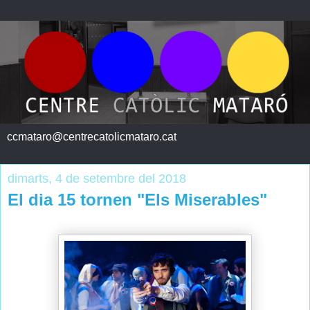
ccmataro@centrecatolicmataro.cat
dimarts, 4 de setembre del 2018
El dia 15 tornen "Els Miserables"