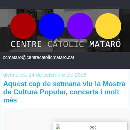
ccmataro@centrecatolicmataro.cat
divendres, 14 de setembre del 2018
Aquest cap de setmana viu la Mostra
de Cultura Popular, concerts i molt
més