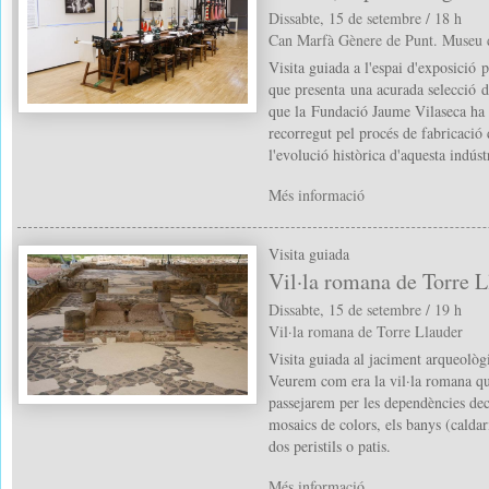
Dissabte, 15 de setembre / 18 h
Can Marfà Gènere de Punt. Museu 
Visita guiada a l'espai d'exposició
que presenta una acurada selecció d’
que la Fundació Jaume Vilaseca ha c
recorregut pel procés de fabricació 
l'evolució històrica d'aquesta indús
Més informació
Visita guiada
Vil·la romana de Torre L
Dissabte, 15 de setembre / 19 h
Vil·la romana de Torre Llauder
Visita guiada al jaciment arqueològ
Veurem com era la vil·la romana que
passejarem per les dependències de
mosaics de colors, els banys (caldari,
dos peristils o patis.
Més informació