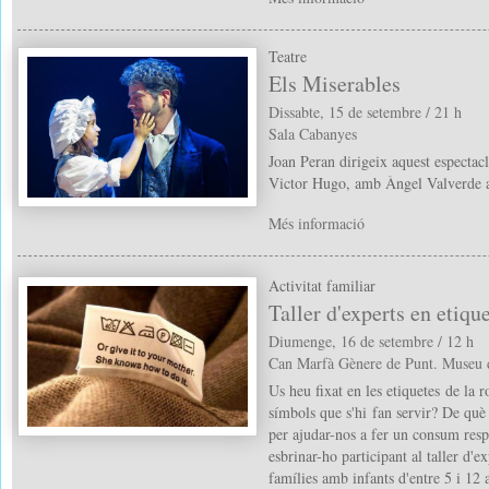
Teatre
Els Miserables
Dissabte, 15 de setembre / 21 h
Sala Cabanyes
Joan Peran dirigeix aquest espectacl
Victor Hugo, amb Àngel Valverde a 
Més informació
Activitat familiar
Taller d'experts en etique
Diumenge, 16 de setembre / 12 h
Can Marfà Gènere de Punt. Museu 
Us heu fixat en les etiquetes de la 
símbols que s'hi fan servir? De qu
per ajudar-nos a fer un consum res
esbrinar-ho participant al taller d'e
famílies amb infants d'entre 5 i 12