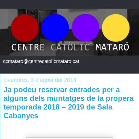
ccmataro@centrecatolicmataro.cat
divendres, 3 d’agost del 2018
Ja podeu reservar entrades per a
alguns dels muntatges de la propera
temporada 2018 – 2019 de Sala
Cabanyes