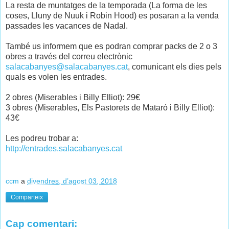
La resta de muntatges de la temporada (La forma de les
coses, Lluny de Nuuk i Robin Hood) es posaran a la venda
passades les vacances de Nadal.
També us informem que es podran comprar packs de 2 o 3
obres a través del correu electrònic
salacabanyes@salacabanyes.cat
, comunicant els dies pels
quals es volen les entrades.
2 obres (Miserables i Billy Elliot): 29€
3 obres (Miserables, Els Pastorets de Mataró i Billy Elliot):
43€
Les podreu trobar a:
http://entrades.salacabanyes.cat
ccm
a
divendres, d’agost 03, 2018
Comparteix
Cap comentari: