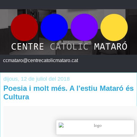
ccmataro@centrecatolicmataro.cat
dijous, 12 de juliol del 2018
Poesia i molt més. A l'estiu Mataró és
Cultura