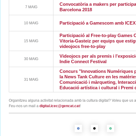
Convocatòria a makers per participa
7 MAIG
Barcelona 2018
Participació a Gamescom amb ICEX
10 MAIG
Participació al Free-to-play Game
Vitoria-Gasteiz per equips que esti
15 MAIG
videojocs free-to-play
Videojocs per als premis i l'exposic
30 MAIG
Indie Connect Festival
Concurs "Innovations Numériques p
la News Tank Culture en les matèrie
31 MAIG
Comunicació i màrqueting, Interacci
Educació artística i cultural i Premi 
Organitzeu alguna activitat relacionada amb la cultura digital? Voleu que us
Feu-nos un mail a
digital.icec@gencat.cat
!