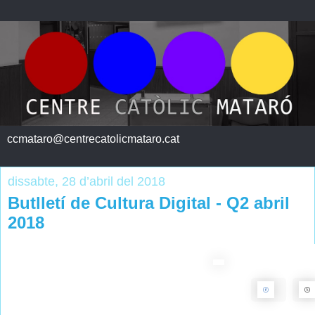
ccmataro@centrecatolicmataro.cat
dissabte, 28 d’abril del 2018
Butlletí de Cultura Digital - Q2 abril
2018
.