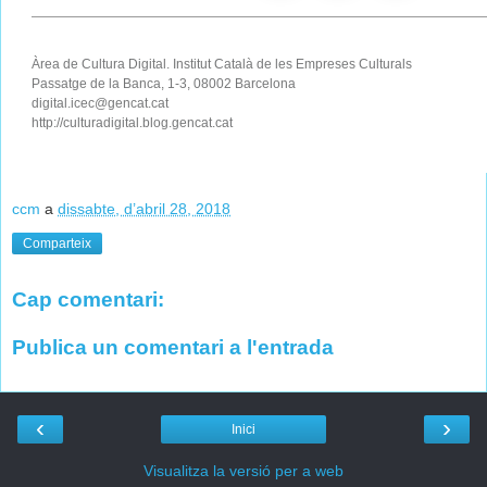
Àrea de Cultura Digital. Institut Català de les Empreses Culturals
Passatge de la Banca, 1-3, 08002 Barcelona
digital.icec@gencat.cat
http://culturadigital.blog.gencat.cat
ccm
a
dissabte, d’abril 28, 2018
Comparteix
Cap comentari:
Publica un comentari a l'entrada
‹
›
Inici
Visualitza la versió per a web