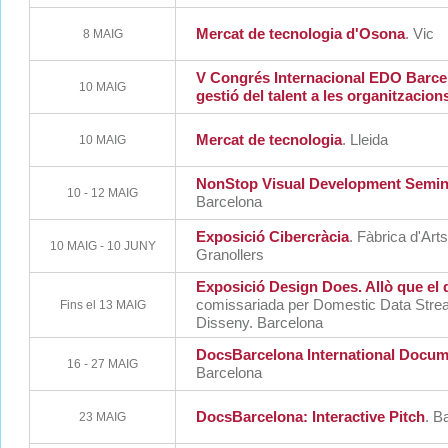
Mercat de tecnologia d'Osona
. Vic
8 MAIG
V Congrés Internacional EDO Barcel
10 MAIG
gestió del talent a les organitzacion
Mercat de tecnologia
. Lleida
10 MAIG
NonStop Visual Development Semin
10 - 12 MAIG
Barcelona
Exposició Cibercràcia
. Fàbrica d'Ar
10 MAIG - 10 JUNY
Granollers
Exposició Design Does. Allò que el 
comissariada per Domestic Data Stre
Fins el 13 MAIG
Disseny. Barcelona
DocsBarcelona International Docum
16 - 27 MAIG
Barcelona
DocsBarcelona: Interactive Pitch
. B
23 MAIG