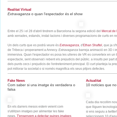
Realitat Virtual
Extravaganza
o quan l'espectador és el show
Entre el 25 i el 28 d'abril tindrem a Barcelona la segona edició del
Mercat de l
amb xerrades, estands, instal·lacions i diverses programacions de curts en real
Un dels curts que es podrà veure és
Extravaganza
, d'
Ethan Shaftel
, que ja s'
de Tribeca i properament a Annecy.
Extravaganza
barreja animació en 3D i im
immersiva. Quan l'espectador es posa les ulleres de VR es converteix en un ti
espectacle, sent observat i rebent els prejudicis del públic. a insults per part d
dels punts cecs i prejudicis de l'entreteniment principal. El curt planteja la pr
pot millorar la societat o si només magnifica els seus pitjors defectes.
Fake News
Actualitat
Com saber si una imatge és verdadera o
10 notícies que no 
falsa
Cada dia recollim nov
En els darrers mesos estem veient com
que lliguen tecnologia 
s'utilitzen imatges per alimentar les fake
si ens seguiu a twitter
news.
T'ensenyem a detectar quines imatges
seleccionem 10 d'aque