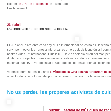
t'oferim
un 20% de descompte
en les entrades.
Ens hi veiem!!!
26 d'abril
Dia internacional de les noies a les TIC
El 26 d'abril es celebra cada any el Dia Internacional de les noies i la tecno
servir per motivar les nenes a interessar-se en els estudis tecnològics i com
nostres vides. L' "International Girls in ICT Day" es celebra arreu del món per
digital, encoratjar les dones i les nenes a realitzar estudis i carreres en ciènc
matemàtiques (STEM) i destacar el valor que les dones aporten al sector tec
Volem celebrar aquest dia amb
el vídeo que la Gina Tost va fer parlant de 
al sector de la tecnologia i del poc coneixement que tenim de la seva import
No us perdeu les properes activitats de cultu
Mixtur. Festival de músiques de rece