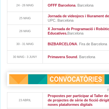
OFFF Barcelona
. Barcelona
24 - 26 MAIG
Jornada de videojocs i lliurament 
25 MAIG
UPC. Barcelona
X Jornada de Programació i Robòti
26 MAIG
Educatives.
Barcelona
BIZBARCELONA
. Fira de Barcelona
30 - 31 MAIG
Primavera Sound
. Barcelona
30 MAIG - 3 JUNY
(
Propostes per participar al Taller 
de projectes de sèrie de ficció dirigit
23 ABRIL
noves plataformes digitals