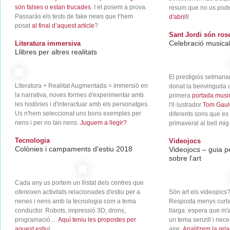
són falses o estan trucades
. I et posem a prova.
resum que no us pod
Passaràs els tests de fake news que t’hem
d'abril!
l
posat
al final d’aquest article
?
Sant Jordi són ros
Celebració musical
Literatura immersiva
Llibres per altres realitats
El prestigiós setmana
Literatura + Realitat Augmentada = immersió en
donat la benvinguda 
la narrativa, noves formes d'experimentar amb
primera
portada musi
les històries i d'interactuar amb els personatges.
l'il·lustrador
Tom Gaul
Us n'hem seleccionat uns bons exemples per
diferents sons que es
nens i per no tan nens.
Juguem a llegir?
primaveral al bell mig 
Tecnologia
Videojocs
Colònies i campaments d'estiu 2018
Videojocs – guia pe
sobre l'art
Cada any us portem un llistat dels centres que
ofereixen activitats relacionades d'estiu per a
Són art els videojocs?
nenes i nens amb la tecnologia com a tema
Resposta menys curta
conductor. Robots, impressió 3D, drons,
llarga: espera que m'
programació...
Aquí teniu les propostes per
un tema senzill i nece
aquest estiu
!
aire.
Analitzem la relac