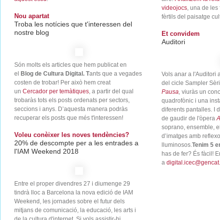
videojocs
, una de le
Nou apartat
fèrtils del paisatge c
Troba les notícies que t'interessen del
nostre blog
Et convidem
Auditori
Són molts els articles que hem publicat en
el
Blog de Cultura Digital. T
ants que a vegades
Vols anar a l'Auditori
costen de trobar! Per això hem creat
del cicle Sampler Sèr
un
Cercador per temàtiques
, a partir del qual
Pausa
,
viuràs un conc
trobaràs tots els posts ordenats per sectors,
quadrofònic i una inst
seccions i anys. D’aquesta manera podràs
diferents pantalles. I 
recuperar els posts que més t'interessen!
de gaudir de l'òpera
A
soprano, ensemble, el
Voleu conèixer les noves tendències?
d’imatges amb reflexo
20% de descompte per a les entrades a
lluminosos.
Tenim 5 e
l'IAM Weekend 2018
has de fer? És fàcil! 
a
digital.icec@gencat
Entre el proper divendres 27 i diumenge 29
tindrà lloc a Barcelona la nova edició de IAM
Weekend, les jornades sobre el futur dels
mitjans de comunicació, la educació, les arts i
de la cultura d'internet. Si vols assistir-hi,