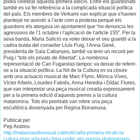
podia celebrar aquesta primera edició. Entre els guardonats
també es va fer referència a la complicada situació política
del país. Els membres de Verkami van explicar que s'havien
plantejat no assistir a l'acte com a protesta perquè els
guardons els atorgava un ajuntament que “no denuncia les
agressions de l'1 octubre i l'aplicació de l'article 155”. Per la
seva banda, Maria Salicrú va voler deixar el seu guardó a la
cadira buida del conseller Lluís Puig. I Anna Gené,
presidenta de Sala Cabanyes, també va tenir un record per
Puig i “tots els privats de llibertat”. La nombrosa
representació de Can Fugarolas tampoc va deixar de referir-
se a la situació política. La Nit de la Cultura es va cloure
amb una actuació musical de Marc Flynn, Mònica Vives,
Víctor Arbelo, Lourdes Fabrés, Anna Heredia i Dídac Flores,
que van interpretar una peça musical creada expressament
per a la primera edició d'aquests premis a la cultura
mataronina. Tots els premiats van rebre una peça
escultòrica dissenyada per Regina Bonamusa.
Publicat per
Pep Andreu
http://mataroaudiovisual.cat/noticia/la-primera-nit-de-la-
cultura-marcada-pel-clima-polític-els-premis-distingeixen-