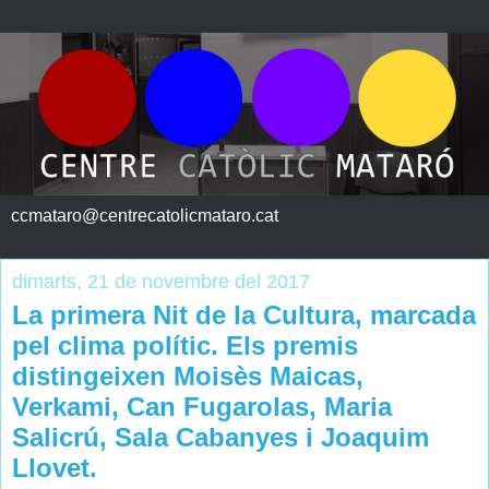
ccmataro@centrecatolicmataro.cat
dimarts, 21 de novembre del 2017
La primera Nit de la Cultura, marcada
pel clima polític. Els premis
distingeixen Moisès Maicas,
Verkami, Can Fugarolas, Maria
Salicrú, Sala Cabanyes i Joaquim
Llovet.