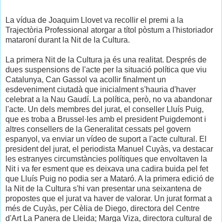
La vídua de Joaquim Llovet va recollir el premi a la
Trajectòria Professional atorgar a títol pòstum a l'historiador
mataroní durant la Nit de la Cultura.
La primera Nit de la Cultura ja és una realitat. Després de
dues suspensions de l'acte per la situació política que viu
Catalunya, Can Gassol va acollir finalment un
esdeveniment ciutadà que inicialment s'hauria d'haver
celebrat a la Nau Gaudí. La política, però, no va abandonar
l'acte. Un dels membres del jurat, el conseller Lluís Puig,
que es troba a Brussel·les amb el president Puigdemont i
altres consellers de la Generalitat cessats pel govern
espanyol, va enviar un vídeo de suport a l'acte cultural. El
president del jurat, el periodista Manuel Cuyàs, va destacar
les estranyes circumstàncies polítiques que envoltaven la
Nit i va fer esment que es deixava una cadira buida pel fet
que Lluís Puig no podia ser a Mataró. A la primera edició de
la Nit de la Cultura s'hi van presentar una seixantena de
propostes que el jurat va haver de valorar. Un jurat format a
més de Cuyàs, per Cèlia de Diego, directora del Centre
d'Art La Panera de Lleida; Marga Viza, directora cultural de