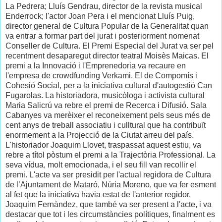
La Pedrera; Lluís Gendrau, director de la revista musical
Enderrock; l'actor Joan Pera i el mencionat Lluís Puig,
director general de Cultura Popular de la Generalitat quan
va entrar a formar part del jurat i posteriorment nomenat
Conseller de Cultura. El Premi Especial del Jurat va ser pel
recentment desaparegut director teatral Moisès Maicas. El
premi a la Innovació i l'Emprenedoria va recaure en
l'empresa de crowdfunding Verkami. El de Compomís i
Cohesió Social, per a la iniciativa cultural d'autogestió Can
Fugarolas. La historiadora, musicòloga i activista cultural
Maria Salicrú va rebre el premi de Recerca i Difusió. Sala
Cabanyes va merèixer el reconeixement pels seus més de
cent anys de treball associatiu i culltural que ha contribuït
enormement a la Projecció de la Ciutat arreu del país.
L'historiador Joaquim Llovet, traspassat aquest estiu, va
rebre a títol pòstum el premi a la Trajectòria Professional. La
seva vídua, molt emocionada, i el seu fill van recollir el
premi. L'acte va ser presidit per l'actual regidora de Cultura
de l’Ajuntament de Mataró, Núria Moreno, que va fer esment
al fet que la iniciativa havia estat de l'anterior regidor,
Joaquim Fernàndez, que també va ser present a l'acte, i va
destacar que tot i les circumstàncies polítiques, finalment es