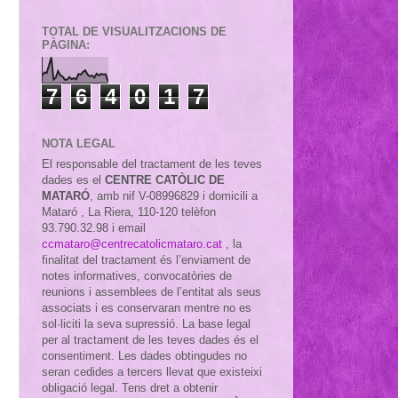
TOTAL DE VISUALITZACIONS DE
PÀGINA:
7
6
4
0
1
7
NOTA LEGAL
El responsable del tractament de les teves
dades es el
CENTRE CATÒLIC DE
MATARÓ
, amb nif
V-08996829 i domicili a
Mataró , La Riera, 110-120 telèfon
93.790.32.98 i email
ccmataro@centrecatolicmataro.cat
,
la
finalitat del tractament és l’enviament de
notes informatives, convocatòries de
reunions i assemblees de l’entitat als seus
associats i es conservaran mentre no es
sol·liciti la seva supressió. La base legal
per al tractament de les teves dades és el
consentiment. Les dades obtingudes no
seran cedides a tercers llevat que existeixi
obligació legal. Tens dret a obtenir