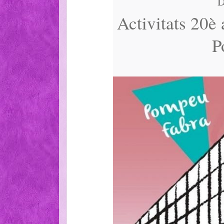
D
Activitats 20è 
P