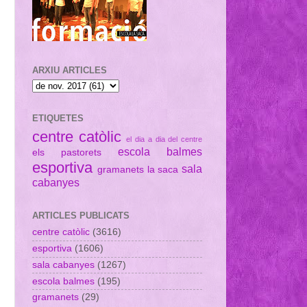
ARXIU ARTICLES
ETIQUETES
centre catòlic
el dia a dia del centre
escola balmes
els pastorets
esportiva
sala
gramanets
la saca
cabanyes
ARTICLES PUBLICATS
centre catòlic
(3616)
esportiva
(1606)
sala cabanyes
(1267)
escola balmes
(195)
gramanets
(29)