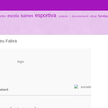
esportiva
escola balmes
funda
entre
estatuts i documentació oficial
peu Fabra
Mataró