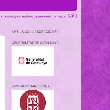
sala
ció cabanyes mataró
gramanets
la saca
AMB LA COL·LABORACIÓ DE :
GENERALITAT DE CATALUNYA
DIPUTACIÓ BARCELONA