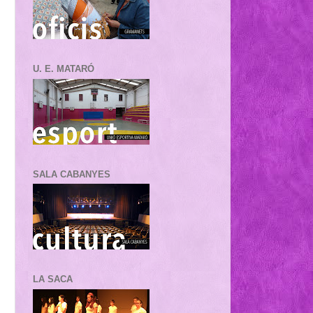
U. E. MATARÓ
SALA CABANYES
LA SACA