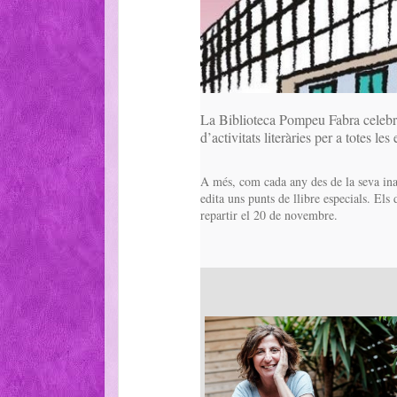
La Biblioteca Pompeu Fabra celebr
d’activitats literàries per a totes les
A més, com cada any des de la seva inau
edita uns punts de llibre especials. Els
repartir el 20 de novembre.