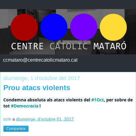
ccmataro@centrecatolicmataro.cat
diumenge, 1 d’octubre del 2017
Prou atacs violents
Condemna absoluta als atacs violents del 
#1Oct
, per sobre de 
tot 
#Democracia
 !
ccm
a
diumenge, d’octubre 01, 2017
Comparteix