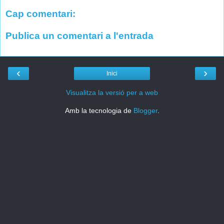
Cap comentari:
Publica un comentari a l'entrada
‹
›
Inici
Visualitza la versió per a web
Amb la tecnologia de
Blogger
.