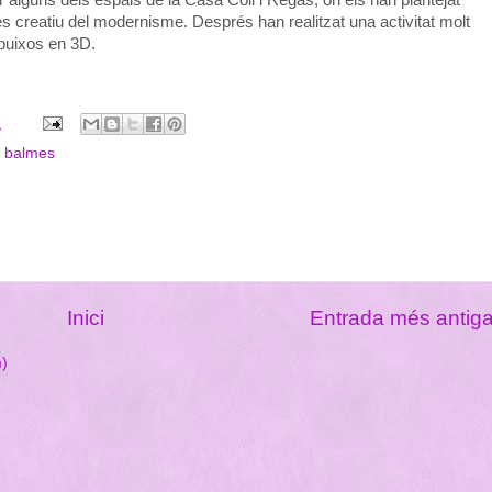
s creatiu del modernisme. Després han realitzat una activitat molt
ibuixos en 3D.
7
a balmes
Inici
Entrada més antig
m)