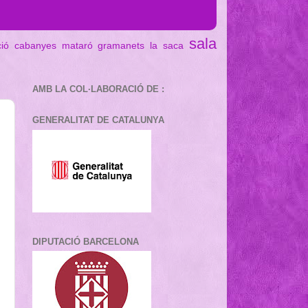
sala
ció cabanyes mataró
gramanets
la saca
AMB LA COL·LABORACIÓ DE :
GENERALITAT DE CATALUNYA
DIPUTACIÓ BARCELONA