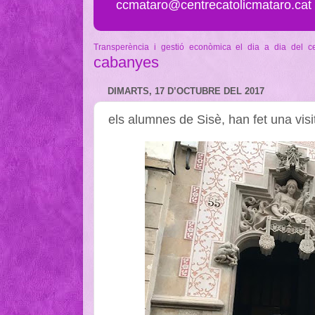
ccmataro@centrecatolicmataro.cat
Transperència i gestió econòmica
el dia a dia del c
cabanyes
DIMARTS, 17 D’OCTUBRE DEL 2017
els alumnes de Sisè, han fet una visi