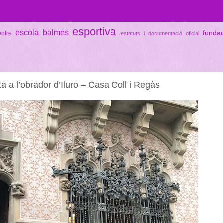
esportiva
escola balmes
funda
entre
estatuts i documentació oficial
ta a l’obrador d’Iluro – Casa Coll i Regàs