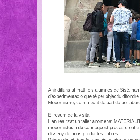
Ahir dilluns al matí, els alumnes de Sisè, han 
d’experimentació que té per objectiu difondr
Modernisme, com a punt de partida per aborda
El resum de la visita:
Han realitzat un taller anomenat MATERIALITZ’
modernistes, i de com aquest procés creatiu h
disseny de nous productes i obres.
Primer de tot, han fet una visita interactiva p