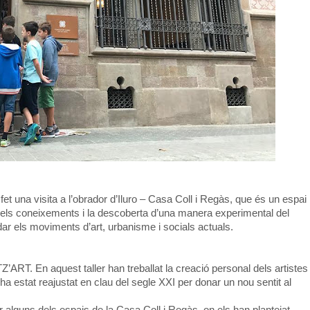
fet una visita a l’obrador d’Iluro – Casa Coll i Regàs, que és un espai
e els coneixements i la descoberta d’una manera experimental del
r els moviments d’art, urbanisme i socials actuals.
ART. En aquest taller han treballat la creació personal dels artistes
a estat reajustat en clau del segle XXI per donar un nou sentit al
er alguns dels espais de la Casa Coll i Regàs, on els han plantejat