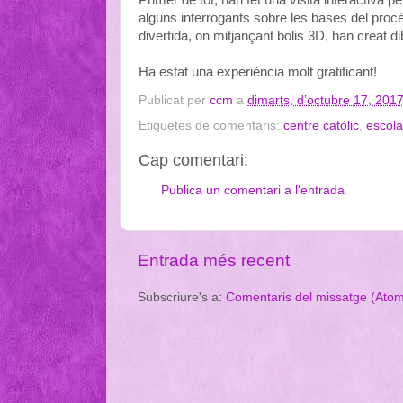
alguns interrogants sobre les bases del procé
divertida, on mitjançant bolis 3D, han creat d
Ha estat una experiència molt gratificant!
Publicat per
ccm
a
dimarts, d’octubre 17, 201
Etiquetes de comentaris:
centre catòlic
,
escol
Cap comentari:
Publica un comentari a l'entrada
Entrada més recent
Subscriure's a:
Comentaris del missatge (Ato