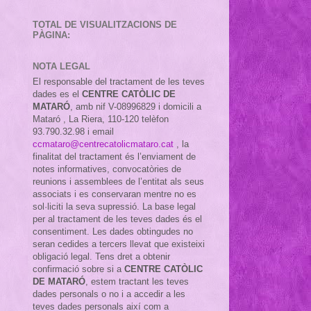
TOTAL DE VISUALITZACIONS DE
PÀGINA:
NOTA LEGAL
El responsable del tractament de les teves
dades es el
CENTRE CATÒLIC DE
MATARÓ
, amb nif
V-08996829 i domicili a
Mataró , La Riera, 110-120 telèfon
93.790.32.98 i email
ccmataro@centrecatolicmataro.cat
,
la
finalitat del tractament és l’enviament de
notes informatives, convocatòries de
reunions i assemblees de l’entitat als seus
associats i es conservaran mentre no es
sol·liciti la seva supressió. La base legal
per al tractament de les teves dades és el
consentiment. Les dades obtingudes no
seran cedides a tercers llevat que existeixi
obligació legal. Tens dret a obtenir
confirmació sobre si a
CENTRE CATÒLIC
DE MATARÓ
, estem tractant les teves
dades personals o no i a accedir a les
teves dades personals així com a