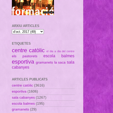
ARXIU ARTICLES
ETIQUETES
centre catòlic
el dia a dia del centre
escola balmes
els pastorets
esportiva
sala
gramanets
la saca
cabanyes
ARTICLES PUBLICATS
centre catòlic
(3616)
esportiva
(1606)
sala cabanyes
(1267)
escola balmes
(195)
gramanets
(29)