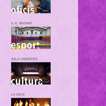
U. E. MATARÓ
SALA CABANYES
LA SACA