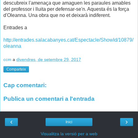
descubreix l'amenaça que amaguen les paraules amables
del professor i lluita per defensar-se'n. Aquesta és la força
d'Oleanna. Una obra que no et deixarà indiferent.
Entrades a
http://entrades.salacabanyes.cat/Espectacle/ShowId/10879/
oleanna
ccm
a
divendres, de setembre 29, 2017
Comparteix
Cap comentari:
Publica un comentari a l'entrada
‹
›
Inici
Visualitza la versió per a web