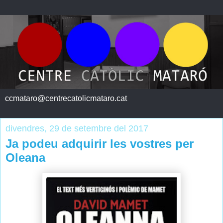
ccmataro@centrecatolicmataro.cat
divendres, 29 de setembre del 2017
Ja podeu adquirir les vostres per
Oleana