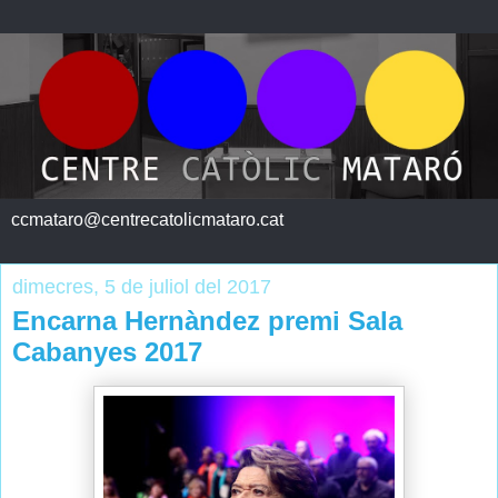
ccmataro@centrecatolicmataro.cat
dimecres, 5 de juliol del 2017
Encarna Hernàndez premi Sala
Cabanyes 2017