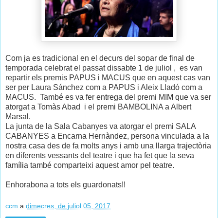
Com ja es tradicional en el decurs del sopar de final de
temporada celebrat el passat dissabte 1 de juliol , es van
repartir els premis PAPUS i MACUS que en aquest cas van
ser per Laura Sánchez com a PAPUS i Aleix Lladó com a
MACUS. També es va fer entrega del premi MIM que va ser
atorgat a Tomàs Abad i el premi BAMBOLINA a Albert
Marsal.
La junta de la Sala Cabanyes va atorgar el premi SALA
CABANYES a Encarna Hernàndez, persona vinculada a la
nostra casa des de fa molts anys i amb una llarga trajectòria
en diferents vessants del teatre i que ha fet que la seva
família també comparteixi aquest amor pel teatre.
Enhorabona a tots els guardonats!!
ccm
a
dimecres, de juliol 05, 2017