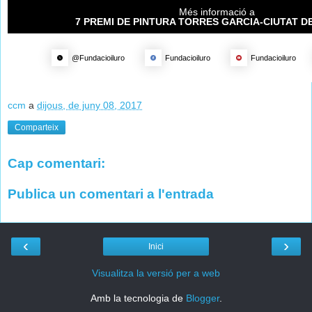
Més informació a
7 PREMI DE PINTURA TORRES GARCIA-CIUTAT 
@Fundacioiluro
Fundacioiluro
Fundacioiluro
ccm
a
dijous, de juny 08, 2017
Comparteix
Cap comentari:
Publica un comentari a l'entrada
‹
›
Inici
Visualitza la versió per a web
Amb la tecnologia de
Blogger
.