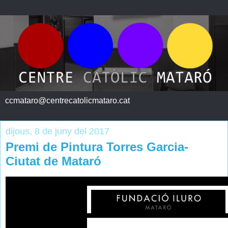
ccmataro@centrecatolicmataro.cat
dijous, 8 de juny del 2017
Premi de Pintura Torres Garcia-
Ciutat de Mataró