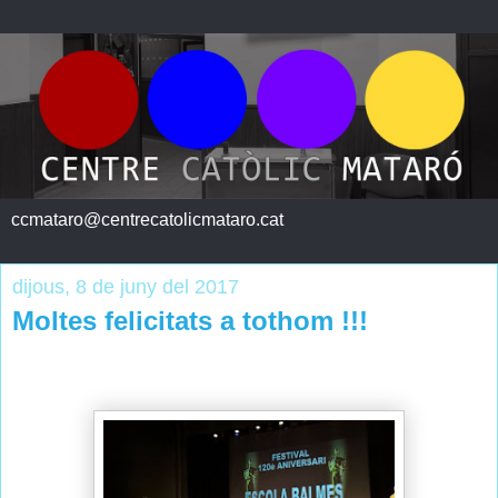
ccmataro@centrecatolicmataro.cat
dijous, 8 de juny del 2017
Moltes felicitats a tothom !!!