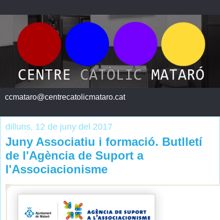
ccmataro@centrecatolicmataro.cat
dilluns, 12 de juny del 2017
Juny Associatiu i formació. Butlletí
de l'Agència de Suport a
l'Associacionisme