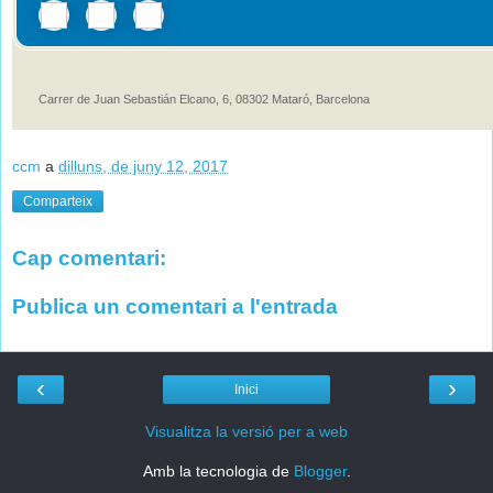
Carrer de Juan Sebastián Elcano, 6, 08302 Mataró, Barcelona
ccm
a
dilluns, de juny 12, 2017
Comparteix
Cap comentari:
Publica un comentari a l'entrada
‹
›
Inici
Visualitza la versió per a web
Amb la tecnologia de
Blogger
.