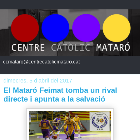
ccmataro@centrecatolicmataro.cat
dimecres, 5 d’abril del 2017
El Mataró Feimat tomba un rival
directe i apunta a la salvació