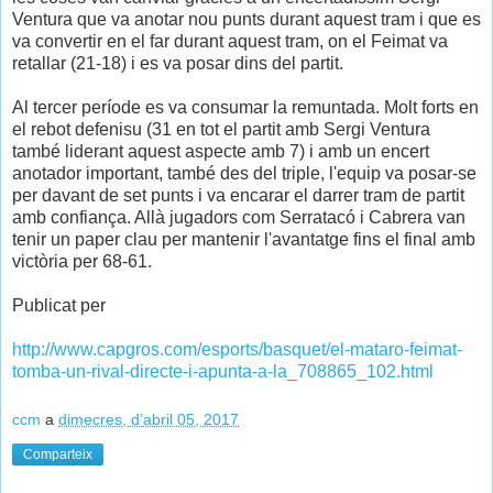
Ventura que va anotar nou punts durant aquest tram i que es
va convertir en el far durant aquest tram, on el Feimat va
retallar (21-18) i es va posar dins del partit.
Al tercer període es va consumar la remuntada. Molt forts en
el rebot defenisu (31 en tot el partit amb Sergi Ventura
també liderant aquest aspecte amb 7) i amb un encert
anotador important, també des del triple, l'equip va posar-se
per davant de set punts i va encarar el darrer tram de partit
amb confiança. Allà jugadors com Serratacó i Cabrera van
tenir un paper clau per mantenir l'avantatge fins el final amb
victòria per 68-61.
Publicat per
http://www.capgros.com/esports/basquet/el-mataro-feimat-
tomba-un-rival-directe-i-apunta-a-la_708865_102.html
ccm
a
dimecres, d’abril 05, 2017
Comparteix