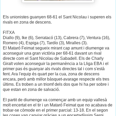
Els unionistes guanyen 68-61 el Sant Nicolau i superen els
rivals en zona de descens.
FITXA
Diallo (9), Ike (6), Serratacó (13), Cabrera (7), Ventura (16),
Romero (4), Espiga (7), Tardío (3), Miralles (3).
El Mataró Feimat segueix mirant cap amunt i diumenge va
aconseguir una gran victòria per 68-61 davant un rival
directe com el Sant Nicolau de Sabadell. Els de Charly
Giralt volen aconseguir la permanència a la Lliga EBA i el
primer pas és guanyar als rivals directes tal i com s'està
fent. Ara l'equip és quart per la cua, zona de descens
encara, però amb millor bàsquet-avarage respecte els tres
últims. Es troben a un triomf dels dos que hi ha per sobre i
que estan en zona de salvació.
El partit de diumenge va començar amb un equip vallesà
molt encertat en el tir i un Mataró Feimat que no acabava de
trobar-se còmode en el primer parcial: 13-18. En el segon
les coses van canviar gràcies a un encertadíssim Sergi