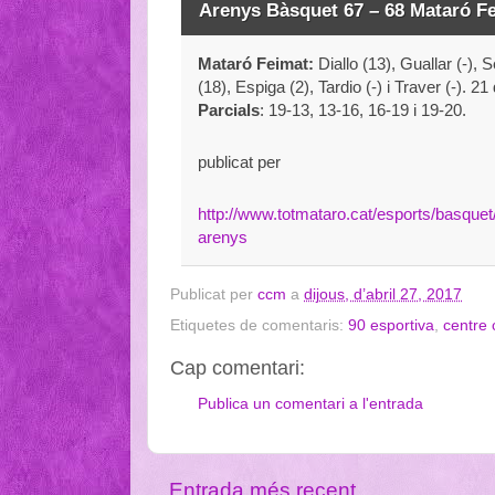
Arenys Bàsquet 67 – 68 Mataró F
Mataró Feimat:
Diallo (13), Guallar (-),
(18), Espiga (2), Tardio (-) i Traver (-). 21
Parcials
: 19-13, 13-16, 16-19 i 19-20.
publicat per
http://www.totmataro.cat/esports/basquet/
arenys
Publicat per
ccm
a
dijous, d’abril 27, 2017
Etiquetes de comentaris:
90 esportiva
,
centre 
Cap comentari:
Publica un comentari a l'entrada
Entrada més recent