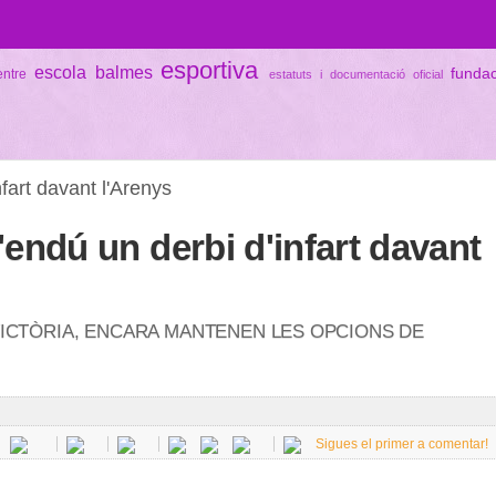
esportiva
escola balmes
funda
entre
estatuts i documentació oficial
fart davant l'Arenys
'endú un derbi d'infart davant
VICTÒRIA, ENCARA MANTENEN LES OPCIONS DE
Sigues el primer a comentar!