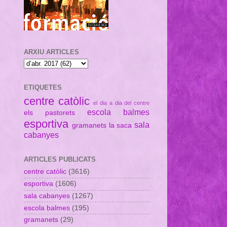
ARXIU ARTICLES
ETIQUETES
centre catòlic
el dia a dia del centre
escola balmes
els pastorets
esportiva
sala
gramanets
la saca
cabanyes
ARTICLES PUBLICATS
centre catòlic
(3616)
esportiva
(1606)
sala cabanyes
(1267)
escola balmes
(195)
gramanets
(29)