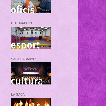
U. E. MATARÓ
SALA CABANYES
LA SACA