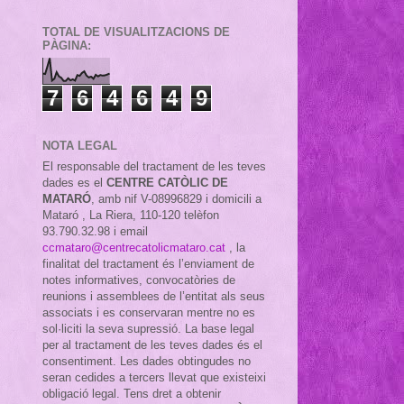
TOTAL DE VISUALITZACIONS DE
PÀGINA:
7
6
4
6
4
9
NOTA LEGAL
El responsable del tractament de les teves
dades es el
CENTRE CATÒLIC DE
MATARÓ
, amb nif
V-08996829 i domicili a
Mataró , La Riera, 110-120 telèfon
93.790.32.98 i email
ccmataro@centrecatolicmataro.cat
,
la
finalitat del tractament és l’enviament de
notes informatives, convocatòries de
reunions i assemblees de l’entitat als seus
associats i es conservaran mentre no es
sol·liciti la seva supressió. La base legal
per al tractament de les teves dades és el
consentiment. Les dades obtingudes no
seran cedides a tercers llevat que existeixi
obligació legal. Tens dret a obtenir