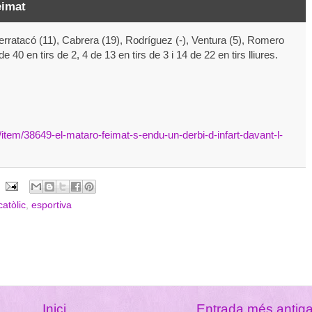
eimat
 Serratacó (11), Cabrera (19), Rodríguez (-), Ventura (5), Romero
 de 40 en tirs de 2, 4 de 13 en tirs de 3 i 14 de 22 en tirs lliures.
item/38649-el-mataro-feimat-s-endu-un-derbi-d-infart-davant-l-
catòlic
,
esportiva
Inici
Entrada més antig