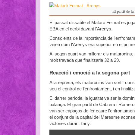
El partit de la
El passat dissabte el Mataró Feimat es juga
EBA en el derbi davant l'Arenys.
Conscients de la importància de l'enfrontam
veien com l'Arenys era superior en el prime
Al segon quart van millorar els mataronins,
molt travada que finalitzaria 32 a 29.
Reacció i emoció a la segona part
A la represa, els mataronins van sortir consc
seu el control de l'enfrontament, i en finali
El darrer període, la igualtat va ser la do
balança. El gran partit de Cabrera i Romero
van ser capaços de fer caure l'enfrontament 
el conjunt de la capital del Maresme aconse
victòries durant l'any.