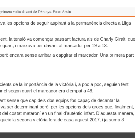
 primera volta davant de l'Arenys. Foto: Arxiu
va les opcions de seguir aspirant a la permanència directa a Lliga
ent, la tensió va començar passant factura als de Charly Giralt, que
r quart, i marxava per davant al marcador per 19 a 13.
 però encara sense arribar a capgirar el marcador. Una primera part
ients de la importància de la victòria i, a poc a poc, seguien fent
tzar el segon quart el marcador era d'empat a 48.
minant sense que cap dels dos equips fos capaç de decantar la
 va ser determinant però, per les opcions dels grocs que, finalment,
del costat mataroní en un final d'autèntic infart. D'aquesta manera,
gueix la segona victòria fora de casa aquest 2017, i ja suma 8