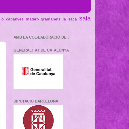
sala
ció cabanyes mataró
gramanets
la saca
AMB LA COL·LABORACIÓ DE :
GENERALITAT DE CATALUNYA
DIPUTACIÓ BARCELONA