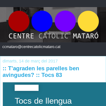
ccmataro@centrecatolicmataro.cat
dimarts, 14 de març del 2017
:: T'agraden les parelles ben
avingudes? :: Tocs 83
Tocs de llengua