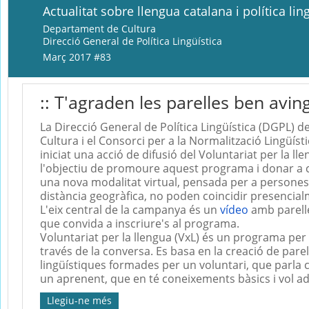
Actualitat sobre llengua catalana i política lin
Departament de Cultura
Direcció General de Política Lingüística
Març 2017 #83
:: T'agraden les parelles ben avi
La Direcció General de Política Lingüística (DGPL) 
Cultura i el Consorci per a la Normalització Lingüíst
iniciat una acció de difusió del Voluntariat per la l
l'objectiu de promoure aquest programa i donar a 
una nova modalitat virtual, pensada per a persones 
distància geogràfica, no poden coincidir presencial
L'eix central de la campanya és un
vídeo
amb parell
que convida a inscriure's al programa.
Voluntariat per la llengua (VxL) és un programa per 
través de la conversa. Es basa en la creació de parel
lingüístiques formades per un voluntari, que parla c
un aprenent, que en té coneixements bàsics i vol adq
Llegiu-ne més