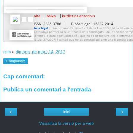
alta
baixa
butlletins anteriors
|
|
ISSN: 2385-3786
|
Dipòsit legal: 15832-2014
Avís legal
| D'acord amb l'article 17.1 de la Llei 19/2014, la ©Genera
Catalunya permet la reutilització dels continguts i de les dades sempr
la font i la data d'actualització i que no es desnaturalitzi la informaci
la Llei 37/2007) i també que no es contradigui amb una llicència espe
ccm
a
dimarts, de març 14, 2017
Comparteix
Cap comentari:
Publica un comentari a l'entrada
‹
›
Inici
Visualitza la versió per a web