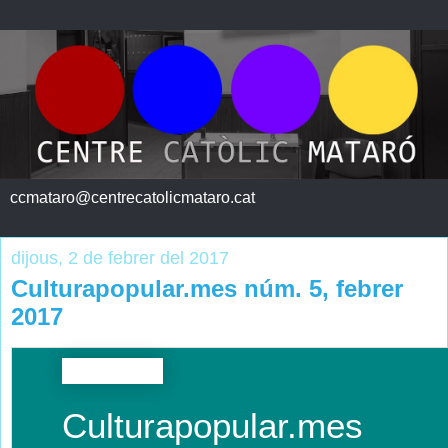
ccmataro@centrecatolicmataro.cat
dijous, 2 de febrer del 2017
Culturapopular.mes núm. 5, febrer
2017
Culturapopular.mes