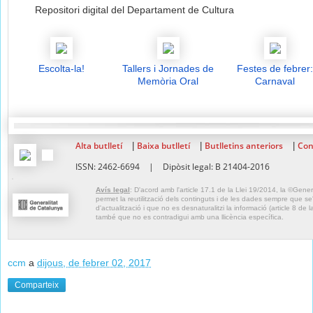
Repositori digital del Departament de Cultura
Escolta-la!
Tallers i Jornades de
Festes de febrer:
Memòria Oral
Carnaval
Alta butlletí
Baixa butlletí
Butlletins anteriors
Con
|
|
|
ISSN: 2462-6694
|
Dipòsit legal: B 21404-2016
Avís legal
: D'acord amb l'article 17.1 de la Llei 19/2014, la ©Gene
permet la reutilització dels continguts i de les dades sempre que se'n 
d'actualització i que no es desnaturalitzi la informació (article 8 de l
també que no es contradigui amb una llicència específica.
ccm
a
dijous, de febrer 02, 2017
Comparteix