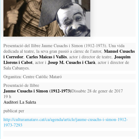
Presentació del llibre Jaume Cusachs i Simon (1912-1973). Una vida
Manuel Cusachs
dedicada al teatre, la seva gran passió a càrrec de l'autor,
i Corredor
Carles Maicas i Vallès
Joaquim
,
, actor i director de teatre,
Llorens i Cabot
Josep M. Cusachs i Clarà
, actor i
, actor i director de
Sala Cabanyes.
Organitza: Centre Catòlic Mataró
Presentació de llibre
Jaume Cusachs i Simon (1912-1973)
Dissabte 28 de gener de 2017
19 h
Auditori La Saleta
publicat per
http://culturamataro.cat/ca/agenda/article/jaume-cusachs-i-simon-1912-
1973-7293