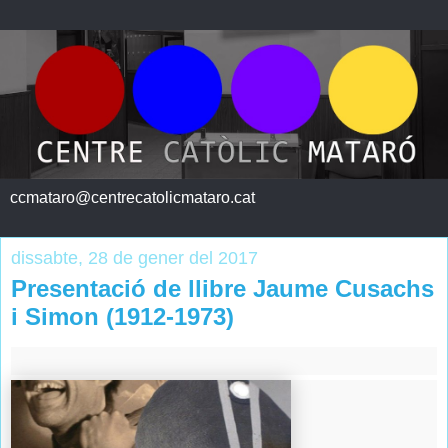
ccmataro@centrecatolicmataro.cat
dissabte, 28 de gener del 2017
Presentació de llibre Jaume Cusachs
i Simon (1912-1973)