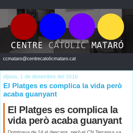
ccmataro@centrecatolicmataro.cat
dijous, 1 de desembre del 2016
El Platges es complica la vida però
acaba guanyant
El Platges es complica la
vida però acaba guanyant
Dominava de 14 al descans, però el CN Terrassa va