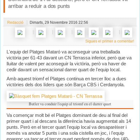
arribar a reduir a dos punts
Redacció
Dimarts, 29 Novembre 2016 22:56
Sigues el primer a comentar!
L'equip del Platges Mataró va aconseguir una treballada
victòria per 61-43 davant un CN Terrassa inferior, però que va
lluitar de valent per aconseguir la victòria, però va haver de
cedir davant un sensacional darrer quart de l'equip local.
Amb aquest triomf el Platges continua en tercer lloc a dues
victòries dels dos líders que són Barça CBS i Cerdanyola.
Butler va conduir l'equip al triomf en el darrer quart
Va començar molt bé el Platges dominant de deu al final del
primer quart i al descans la diferència havia augmentat als 14
punts. Però en el tercer quart l'equip local va desaparèixer i
només va anotar 5 punts i una sola cistella en joc, i l'equip
egarenc va tancar el tercer quart perdent només de dos (40-