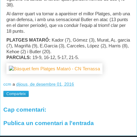
38).
Al darrer quart va tornar a aparèixer el millor Platges, amb una
gran defensa, i amb una sensacional Butler en atac (13 punts
en el darrer període), que va conduir l'equip al triomf clar per
18 punts.
PLATGES MATARÓ:
Kador (7), Gómez (3), Murat, A¡. garcia
(7), Magriñà (9), E.Garcia (3), Carceles, López (2), Harris (8),
Kehoe (2) i Butler (20).
PARCIALS:
19-9, 16-12, 5-17, 21-5.
ccm
a
dijous, de desembre 01, 2016
Comparteix
Cap comentari:
Publica un comentari a l'entrada