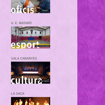
U. E. MATARÓ
SALA CABANYES
LA SACA