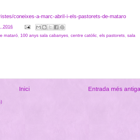
istes/coneixes-a-marc-abril-i-els-pastorets-de-mataro
, 2016
de mataró
,
100 anys sala cabanyes
,
centre catòlic
,
els pastorets
,
sala
Inici
Entrada més antig
m)