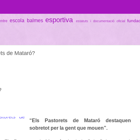
esportiva
escola balmes
funda
entre
estatuts i documentació oficial
rets de Mataró?
?
“Els Pastorets de Mataró destaquen
sobretot per la gent que mouen”.