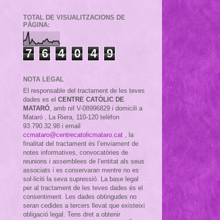
TOTAL DE VISUALITZACIONS DE
PÀGINA:
7
6
4
0
4
9
NOTA LEGAL
El responsable del tractament de les teves
dades es el
CENTRE CATÒLIC DE
MATARÓ
, amb nif
V-08996829 i domicili a
Mataró , La Riera, 110-120 telèfon
93.790.32.98 i email
ccmataro@centrecatolicmataro.cat
,
la
finalitat del tractament és l’enviament de
notes informatives, convocatòries de
reunions i assemblees de l’entitat als seus
associats i es conservaran mentre no es
sol·liciti la seva supressió. La base legal
per al tractament de les teves dades és el
consentiment. Les dades obtingudes no
seran cedides a tercers llevat que existeixi
obligació legal. Tens dret a obtenir