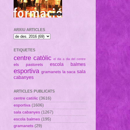
ARXIU ARTICLES
ETIQUETES
centre catòlic
el dia a dia del centre
escola balmes
els pastorets
esportiva
sala
gramanets
la saca
cabanyes
ARTICLES PUBLICATS
centre catòlic
(3616)
esportiva
(1606)
sala cabanyes
(1267)
escola balmes
(195)
gramanets
(29)