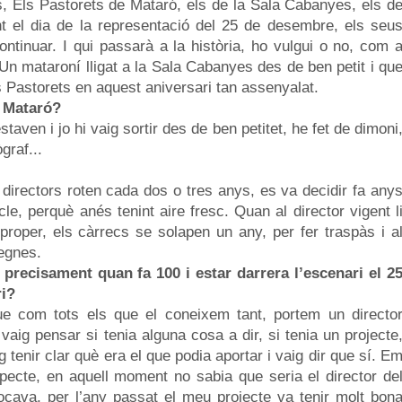
s, Els Pastorets de Mataró, els de la Sala Cabanyes, els d
 el dia de la representació del 25 de desembre, els seu
ntinuar. I qui passarà a la història, ho vulgui o no, com 
 Un mataroní lligat a la Sala Cabanyes des de ben petit i qu
Els Pastorets en aquest aniversari tan assenyalat.
e Mataró?
aven i jo hi vaig sortir des de ben petitet, he fet de dimoni
graf...
s directors roten cada dos o tres anys, es va decidir fa any
cle, perquè anés tenint aire fresc. Quan al director vigent l
proper, els càrrecs se solapen un any, per fer traspàs i a
regnes.
 precisament quan fa 100 i estar darrera l’escenari el 2
ri?
ue com tots els que el coneixem tant, portem un directo
aig pensar si tenia alguna cosa a dir, si tenia un projecte
 tenir clar què era el que podia aportar i vaig dir que sí. E
specte, en aquell moment no sabia que seria el director de
tocava, per l’any passat el meu projecte va tenir molt bon