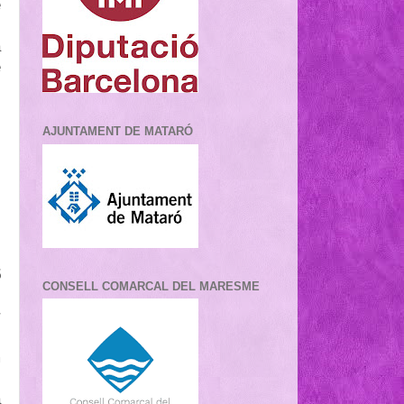
e
s
a
e
,
AJUNTAMENT DE MATARÓ
s
i
l
5
CONSELL COMARCAL DEL MARESME
r
,
m
l
a