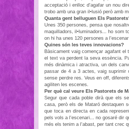
acceptació i enlloc d’agafar un nou dir
trobo amb una gran il•lusió però amb m
Quanta gent belluguen Els Pastorets
Unes 350 persones, pensa que nosaltr
maquilladors, il•luminadors... ho som t
on hi ha unes 120 persones a l’escenar
Quines són les teves innovacions?
Bàsicament vaig començar agafant el te
el text va perdent la seva essència. Pa
més dinàmica i atractiva, un dels can
passar de 4 a 3 actes, vaig suprimir u
sense perdre res. Veus en off, diferen
agiliten les escenes.
Per què cal veure Els Pastorets de M
Segur que cada poble dirà que els se
casa, però els de Mataró destaquen s
que toca en directa en cada represent
pels vols a l’escenari... no gosaré dir 
més els tenim a l’abast, per tant crec 