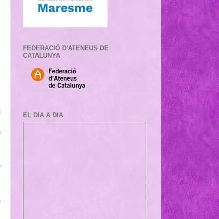
m
,
FEDERACIÓ D'ATENEUS DE
m
CATALUNYA
i
s
a
EL DIA A DIA
,
e
e
s
,
a