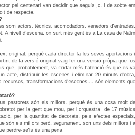
ector pel centenari van decidir que seguís jo. I de sobte e
olt de respecte.
?
es som actors, tècnics, acomodadors, venedors d’entrades
ot. A nivell d’escena, on surt més gent és a La casa de Naï
i.
xt original, perquè cada director fa les seves aportacions 
rtint de la versió original vaig fer una versió pròpia que fo
vis que, probablement, va cridar més l’atenció és que es v
n acte, distribuir les escenes i eliminar 20 minuts d’obra
ts recursos, transformacions d’escenes.... són elements qu
ataró?
us pastorets són els millors, perquè és una cosa molt d
obretot per la gent que mou, per l’orquestra de 17 músic
ació, per la quantitat de decorats, pels efectes especials
que són els millors però, segurament, son uns dels millors i 
que perdre-se’ls és una pena