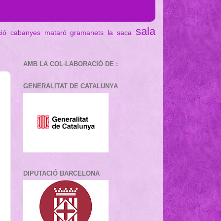
sala
ció cabanyes mataró
gramanets
la saca
AMB LA COL·LABORACIÓ DE :
GENERALITAT DE CATALUNYA
DIPUTACIÓ BARCELONA