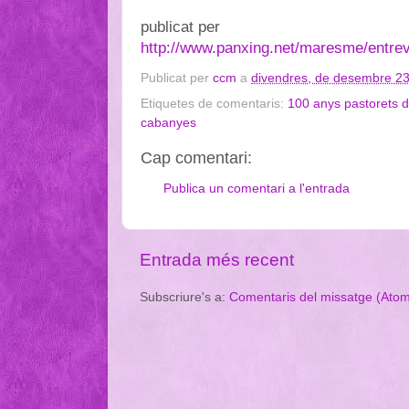
publicat per
http://www.panxing.net/maresme/entrev
Publicat per
ccm
a
divendres, de desembre 23
Etiquetes de comentaris:
100 anys pastorets 
cabanyes
Cap comentari:
Publica un comentari a l'entrada
Entrada més recent
Subscriure's a:
Comentaris del missatge (Ato