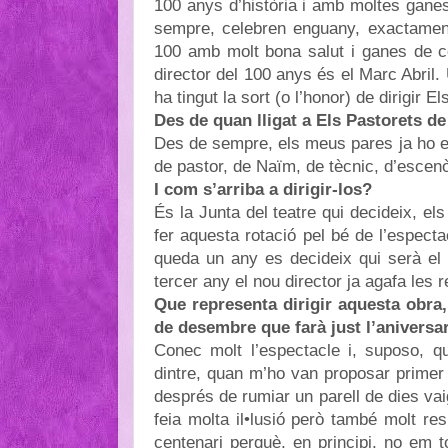
100 anys d’història i amb moltes gane
sempre, celebren enguany, exactament
100 amb molt bona salut i ganes de co
director del 100 anys és el Marc Abril.
ha tingut la sort (o l’honor) de dirigir 
Des de quan lligat a Els Pastorets d
Des de sempre, els meus pares ja ho est
de pastor, de Naïm, de tècnic, d’escenò
I com s’arriba a dirigir-los?
És la Junta del teatre qui decideix, el
fer aquesta rotació pel bé de l’especta
queda un any es decideix qui serà el 
tercer any el nou director ja agafa les 
Que representa dirigir aquesta obra,
de desembre que farà just l’aniversa
Conec molt l’espectacle i, suposo, q
dintre, quan m’ho van proposar primer v
després de rumiar un parell de dies vaig
feia molta il•lusió però també molt re
centenari perquè, en principi, no em 