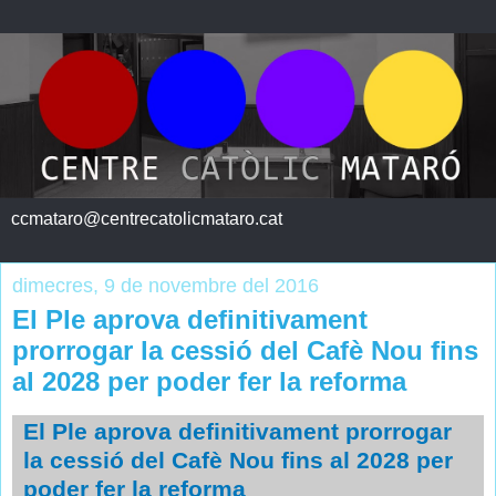
ccmataro@centrecatolicmataro.cat
dimecres, 9 de novembre del 2016
El Ple aprova definitivament
prorrogar la cessió del Cafè Nou fins
al 2028 per poder fer la reforma
El Ple aprova definitivament prorrogar
la cessió del Cafè Nou fins al 2028 per
poder fer la reforma