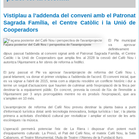
Vistiplau a l’addenda del conveni amb el Patronat
Sagrada Família, el Centre Catòlic i la Unió de
Cooperadors
El Ple municipal
va aprovar
Façana posterior del Cafè Nou i perspectiva de l'avantprojecte
definitivament
dijous passat l’addenda al conveni signat amb el Patronat Sagrada Família, el Centre
Catòlic i la Unió de Cooperadors que amplia fins al 2028 la cessió del Cafè Nou i
autoritza l’Ajuntament a fer obres de reforma a l’edifici.
El juny passat el Ple va aprovar l’avantprojecte de reforma del Cafè Nou i,
paral·lelament, va donar el primer vistiplau a l’addenda de l’acord. El conveni inicial, que
es va signar a l’abril de 2015, tenia com a objectiu resoldre un conflicte històric i dur a
terme un seguit d’actuacions que haurien de culminar amb l’expropiació de la finca per
destinar-la a equipament públic. En concret, preveia la cessió de l’ús de l’immoble a
l’Ajuntament per 3 anys prorrogables mentre no es produís l’expropiació, que ara
s’amplien en 10 més.
L’avantprojecte de reforma del Cafè Nou preveu destinar la planta baixa a punt
d’informació turística dotat amb tecnologia innovadora, botiga turística i bar; i la planta
primera a activitats d’exhibició cultural per revitalitzar i ampliar el sector de les arts
escèniques i la música.
L’operació permetrà potenciar l’eix de La Riera i disposar d’un potent nucli
d’equipaments culturals: La Presó, el Pati del Cafè Nou, el mateix Cafè Nou, la Sala
Cabanyes, el Teatre Monumental, l’Aula de Teatre i l’Ateneu de la Fundació Iluro.