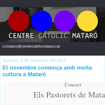
ccmataro@centrecatolicmataro.cat
dissabte, 5 de novembre del 2016
El novembre comença amb molta
cultura a Mataró
Concert
Els Pastorets de Mat