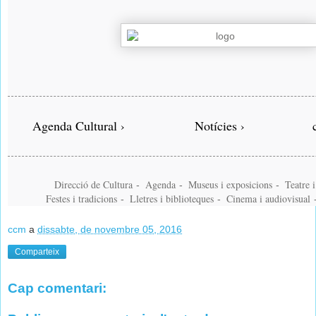
Agenda Cultural ›
Notícies ›
Direcció de Cultura
Agenda
Museus i exposicions
Teatre 
-
-
-
Festes i tradicions
Lletres i biblioteques
Cinema i audiovisual
-
-
ccm
a
dissabte, de novembre 05, 2016
Comparteix
Cap comentari: