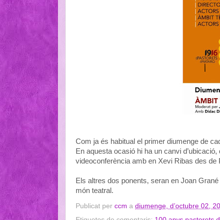
Com ja és habitual el primer diumenge de ca
En aquesta ocasió hi ha un canvi d’ubicació,
videoconferència amb en Xevi Ribas des de 
Els altres dos ponents, seran en Joan Grané i
món teatral.
Publicat per
ccm
a
diumenge, d’octubre 02, 2
Etiquetes de comentaris:
100 anys pastorets 