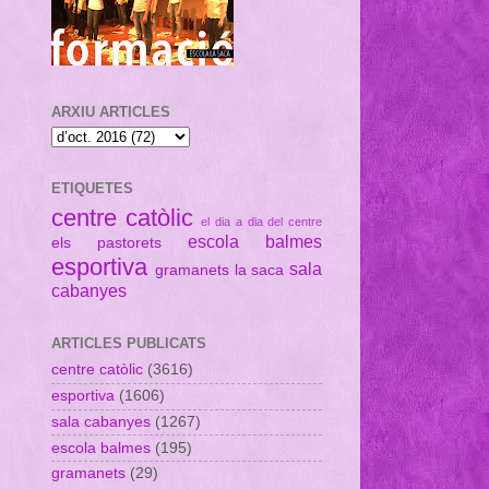
ARXIU ARTICLES
ETIQUETES
centre catòlic
el dia a dia del centre
escola balmes
els pastorets
esportiva
sala
gramanets
la saca
cabanyes
ARTICLES PUBLICATS
centre catòlic
(3616)
esportiva
(1606)
sala cabanyes
(1267)
escola balmes
(195)
gramanets
(29)