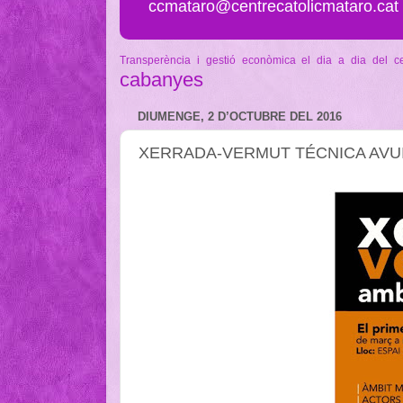
ccmataro@centrecatolicmataro.cat
Transperència i gestió econòmica
el dia a dia del c
cabanyes
DIUMENGE, 2 D’OCTUBRE DEL 2016
XERRADA-VERMUT TÉCNICA AVUI A