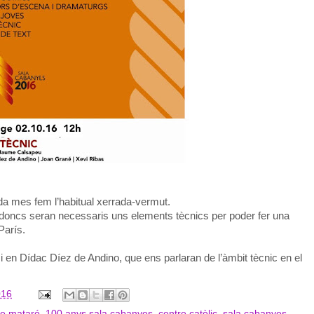
da mes fem l’habitual xerrada-vermut.
 doncs seran necessaris uns elements tècnics per poder fer una
París.
 en Dídac Díez de Andino, que ens parlaran de l’àmbit tècnic en el
016
de mataró
,
100 anys sala cabanyes
,
centre catòlic
,
sala cabanyes