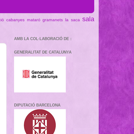
sala
ció cabanyes mataró
gramanets
la saca
AMB LA COL·LABORACIÓ DE :
GENERALITAT DE CATALUNYA
DIPUTACIÓ BARCELONA