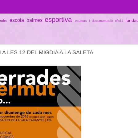
esportiva
escola balmes
funda
entre
estatuts i documentació oficial
 LES 12 DEL MIGDIA A LA SALETA