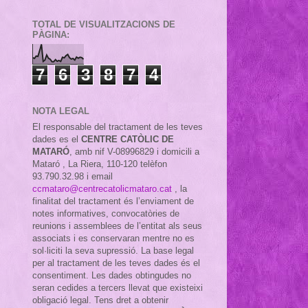
TOTAL DE VISUALITZACIONS DE
PÀGINA:
7
6
3
8
7
4
NOTA LEGAL
El responsable del tractament de les teves
dades es el
CENTRE CATÒLIC DE
MATARÓ
, amb nif
V-08996829 i domicili a
Mataró , La Riera, 110-120 telèfon
93.790.32.98 i email
ccmataro@centrecatolicmataro.cat
,
la
finalitat del tractament és l’enviament de
notes informatives, convocatòries de
reunions i assemblees de l’entitat als seus
associats i es conservaran mentre no es
sol·liciti la seva supressió. La base legal
per al tractament de les teves dades és el
consentiment. Les dades obtingudes no
seran cedides a tercers llevat que existeixi
obligació legal. Tens dret a obtenir