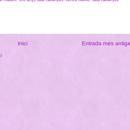
Inici
Entrada més antig
m)