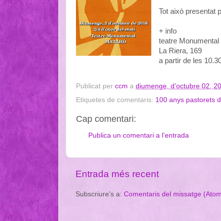
Tot això presentat
+ info
teatre Monumental
La Riera, 169
a partir de les 10.3
Publicat per
ccm
a
diumenge, d’octubre 02, 2
Etiquetes de comentaris:
100 anys pastorets 
Cap comentari:
Publica un comentari a l'entrada
Entrada més recent
Subscriure's a:
Comentaris del missatge (Ato