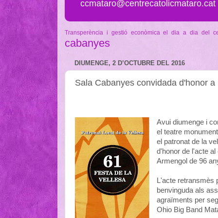
ccmataro@centrecatolicmataro.cat
Transperència i gestió econòmica
el dia a dia del c
cabanyes
DIUMENGE, 2 D’OCTUBRE DEL 2016
Sala Cabanyes convidada d'honor a l
Avui diumenge i com 
el teatre monumenta
el patronat de la v
d'honor de l'acte al
Armengol de 96 any
L'acte retransmès 
benvinguda als assi
agraïments per seg
Ohio Big Band Mat