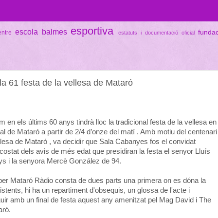
esportiva
escola balmes
funda
entre
estatuts i documentació oficial
a 61 festa de la vellesa de Mataró
en els últims 60 anys tindrà lloc la tradicional festa de la vellesa en
l de Mataró a partir de 2/4 d’onze del matí . Amb motiu del centenari
ellesa de Mataró , va decidir que Sala Cabanyes fos el convidat
 costat dels avis de més edat que presidiran la festa el senyor Lluís
s i la senyora Mercè González de 94.
per Mataró Ràdio consta de dues parts una primera on es dóna la
stents, hi ha un repartiment d'obsequis, un glossa de l'acte i
uir amb un final de festa aquest any amenitzat pel Mag David i The
aró.