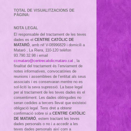
TOTAL DE VISUALITZACIONS DE
PÀGINA:
NOTA LEGAL
El responsable del tractament de les teves
dades es el
CENTRE CATÒLIC DE
MATARÓ
, amb nif
V-08996829 i domicili a
Mataró , La Riera, 110-120 telèfon
93.790.32.98 i email
ccmataro@centrecatolicmataro.cat
,
la
finalitat del tractament és l’enviament de
notes informatives, convocatòries de
reunions i assemblees de l’entitat als seus
associats i es conservaran mentre no es
sol·liciti la seva supressió. La base legal
per al tractament de les teves dades és el
consentiment. Les dades obtingudes no
seran cedides a tercers llevat que existeixi
obligació legal. Tens dret a obtenir
confirmació sobre si a
CENTRE CATÒLIC
DE MATARÓ
, estem tractant les teves
dades personals o no i a accedir a les
teves dades personals així com a