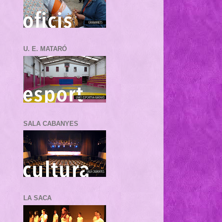
U. E. MATARÓ
SALA CABANYES
LA SACA