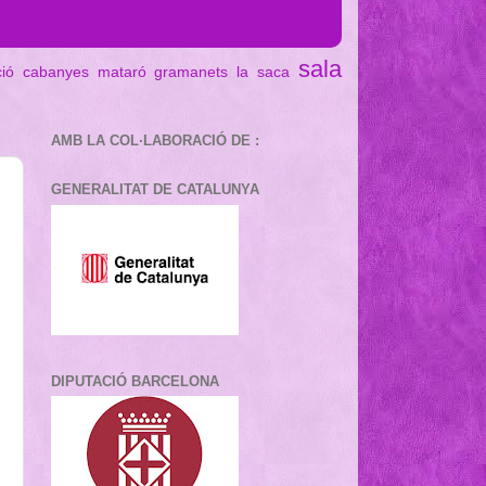
sala
ció cabanyes mataró
gramanets
la saca
AMB LA COL·LABORACIÓ DE :
GENERALITAT DE CATALUNYA
DIPUTACIÓ BARCELONA