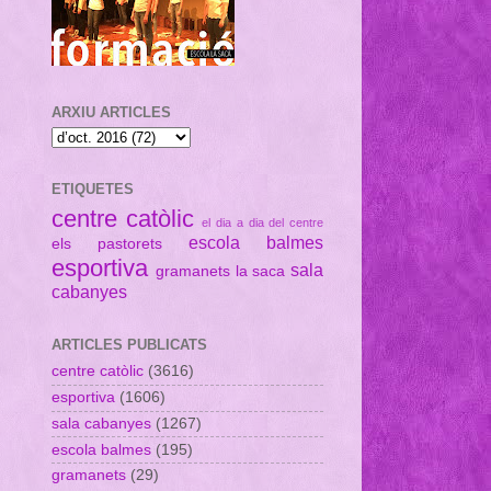
ARXIU ARTICLES
ETIQUETES
centre catòlic
el dia a dia del centre
escola balmes
els pastorets
esportiva
sala
gramanets
la saca
cabanyes
ARTICLES PUBLICATS
centre catòlic
(3616)
esportiva
(1606)
sala cabanyes
(1267)
escola balmes
(195)
gramanets
(29)