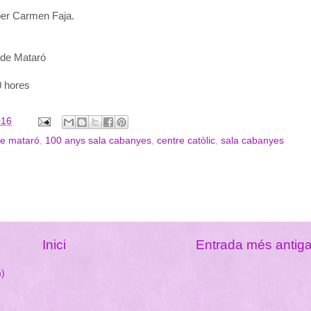
 per Carmen Faja.
 de Mataró
0 hores
016
de mataró
,
100 anys sala cabanyes
,
centre catòlic
,
sala cabanyes
Inici
Entrada més antig
m)