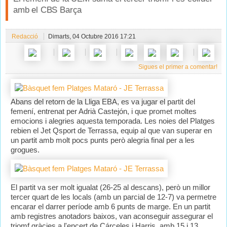
amb el CBS Barça
Redacció
Dimarts, 04 Octubre 2016 17:21
Sigues el primer a comentar!
Abans del retorn de la Lliga EBA, es va jugar el partit del
femení, entrenat per Adrià Castejón, i que promet moltes
emocions i alegries aquesta temporada. Les noies del Platges
rebien el Jet Qsport de Terrassa, equip al que van superar en
un partit amb molt pocs punts però alegria final per a les
grogues.
El partit va ser molt igualat (26-25 al descans), però un millor
tercer quart de les locals (amb un parcial de 12-7) va permetre
encarar el darrer període amb 6 punts de marge. En un partit
amb registres anotadors baixos, van aconseguir assegurar el
triomf gràcies a l'encert de Cárceles i Harris, amb 15 i 13