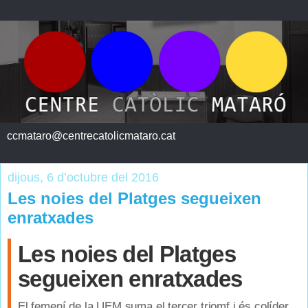
ccmataro@centrecatolicmataro.cat
dijous, 6 d’octubre del 2016
Les noies del Platges segueixen
enratxades
Les noies del Platges
segueixen enratxades
El femení de la UEM suma el tercer triomf i és colíder