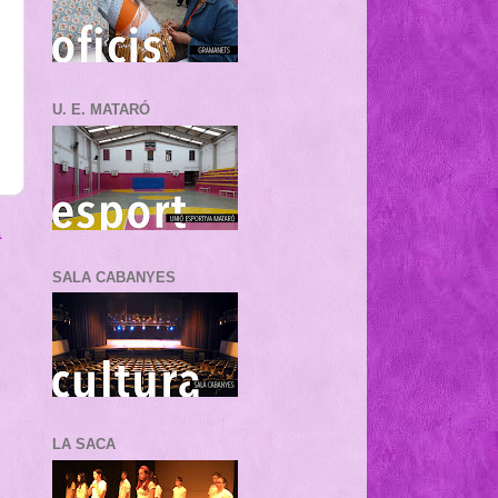
U. E. MATARÓ
a
SALA CABANYES
LA SACA