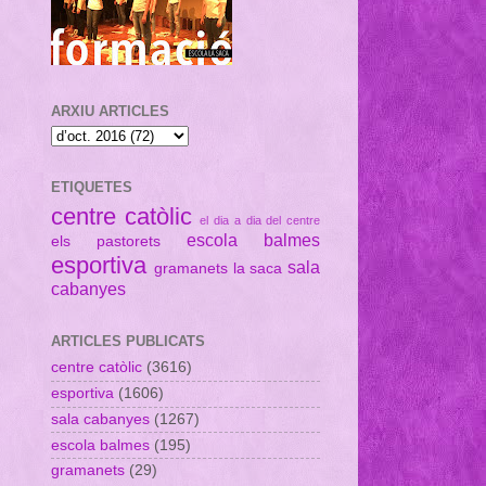
ARXIU ARTICLES
ETIQUETES
centre catòlic
el dia a dia del centre
escola balmes
els pastorets
esportiva
sala
gramanets
la saca
cabanyes
ARTICLES PUBLICATS
centre catòlic
(3616)
esportiva
(1606)
sala cabanyes
(1267)
escola balmes
(195)
gramanets
(29)