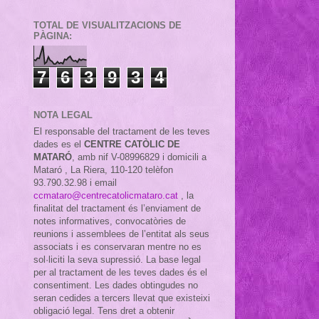
TOTAL DE VISUALITZACIONS DE
PÀGINA:
7
6
3
9
3
4
NOTA LEGAL
El responsable del tractament de les teves
dades es el
CENTRE CATÒLIC DE
MATARÓ
, amb nif
V-08996829 i domicili a
Mataró , La Riera, 110-120 telèfon
93.790.32.98 i email
ccmataro@centrecatolicmataro.cat
,
la
finalitat del tractament és l’enviament de
notes informatives, convocatòries de
reunions i assemblees de l’entitat als seus
associats i es conservaran mentre no es
sol·liciti la seva supressió. La base legal
per al tractament de les teves dades és el
consentiment. Les dades obtingudes no
seran cedides a tercers llevat que existeixi
obligació legal. Tens dret a obtenir