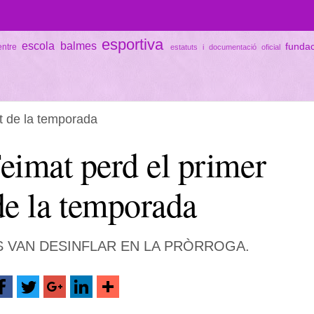
esportiva
escola balmes
funda
entre
estatuts i documentació oficial
it de la temporada
eimat perd el primer
 de la temporada
S VAN DESINFLAR EN LA PRÒRROGA.