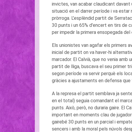
invictes, van acabar claudicant davant u
situació en el darrer període i va esta
pròrroga. L'esplèndid partit de Serratac
30 punts i un 65% d'encert en tirs de c
per impedir la primera ensopegada del c
Els unionistes van agafar els primers 
inicial de partit on va haver-hi alternat
marcador. El Calvià, que no venia amb 
partit de lliga, buscava el seu primer t
segon període va servir perquè els loca
gràcies a ajustaments en defensa que 
A la represa el partit semblava ja sen
en el total) seguia comandant el marcado
punts. Això, però, no duraria gaire. El C
important en moments clau de jugadors
gairebé 30 punts en un parcial i empates
sencers i amb la moral pels núvols des