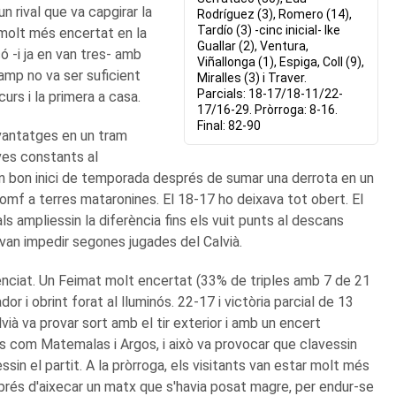
n rival que va capgirar la
Rodríguez (3), Romero (14),
Tardío (3) -cinc inicial- Ike
r molt més encertat en la
Guallar (2), Ventura,
ó -i ja en van tres- amb
Viñallonga (1), Espiga, Coll (9),
amp no va ser suficient
Miralles (3) i Traver.
Parcials: 18-17/18-11/22-
urs i la primera a casa.
17/16-29. Pròrroga: 8-16.
Final: 82-90
avantatges en un tram
ives constants al
un bon inici de temporada després de sumar una derrota en un
riomf a terres mataronines. El 18-17 ho deixava tot obert. El
ls ampliessin la diferència fins els vuit punts al descans
van impedir segones jugades del Calvià.
tenciat. Un Feimat molt encertat (33% de triples amb 7 de 21
r i obrint forat al lluminós. 22-17 i victòria parcial de 13
alvià va provar sort amb el tir exterior i amb un encert
 com Matemalas i Argos, i això va provocar que clavessin
sin el partit. A la pròrroga, els visitants van estar molt més
prés d'aixecar un matx que s'havia posat magre, per endur-se