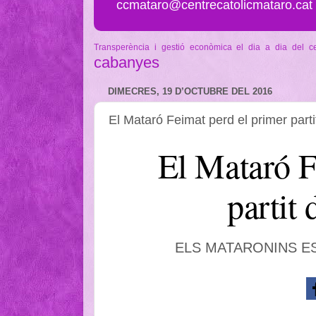
ccmataro@centrecatolicmataro.cat
Transperència i gestió econòmica
el dia a dia del c
cabanyes
DIMECRES, 19 D’OCTUBRE DEL 2016
El Mataró Feimat perd el primer part
El Mataró F
partit
ELS MATARONINS E