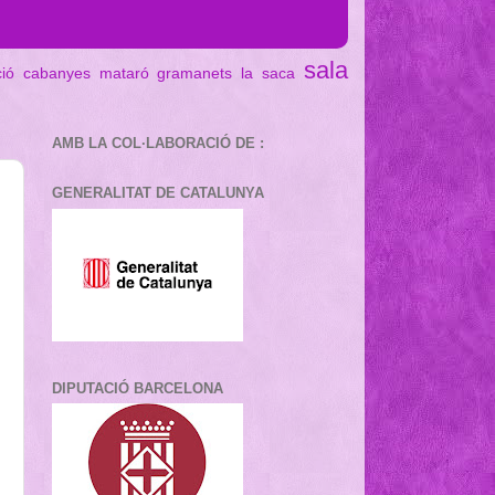
sala
ció cabanyes mataró
gramanets
la saca
AMB LA COL·LABORACIÓ DE :
GENERALITAT DE CATALUNYA
DIPUTACIÓ BARCELONA