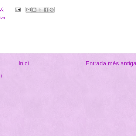
16
iva
Inici
Entrada més antig
m)