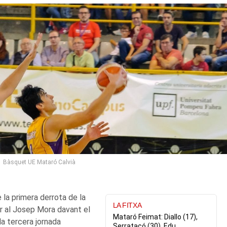
Bàsquet UE Mataró Calvià
la primera derrota de la
LA FITXA
r al Josep Mora davant el
Mataró Feimat: Diallo (17),
la tercera jornada
Serratacó (30), Edu