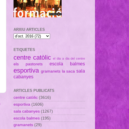
ARXIU ARTICLES
ETIQUETES
centre catòlic
el dia a dia del centre
escola balmes
els pastorets
esportiva
sala
gramanets
la saca
cabanyes
ARTICLES PUBLICATS
centre catòlic
(3616)
a
esportiva
(1606)
sala cabanyes
(1267)
escola balmes
(195)
gramanets
(29)