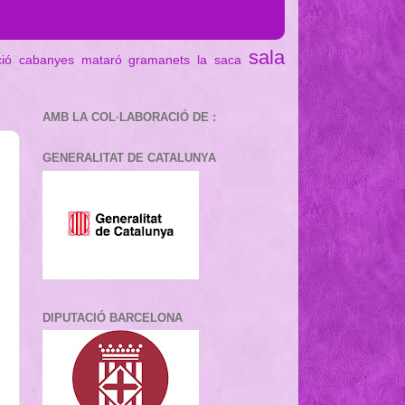
sala
ció cabanyes mataró
gramanets
la saca
AMB LA COL·LABORACIÓ DE :
GENERALITAT DE CATALUNYA
DIPUTACIÓ BARCELONA