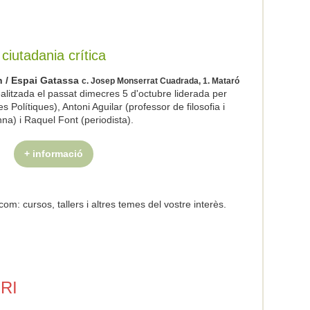
ciutadania crítica
 h / Espai Gatassa
c. Josep Monserrat Cuadrada, 1. Mataró
alitzada el passat dimecres 5 d'octubre liderada per
 Polítiques), Antoni Aguilar (professor de filosofia i
nna) i Raquel Font (periodista).
+ informació
m: cursos, tallers i altres temes del vostre interès.
RRI