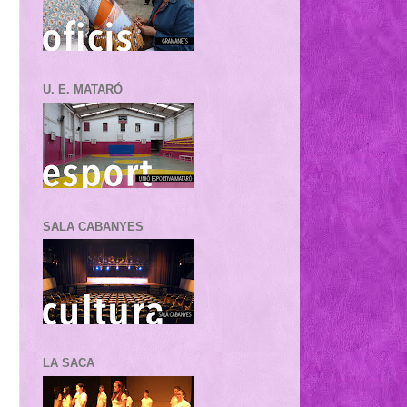
U. E. MATARÓ
SALA CABANYES
LA SACA