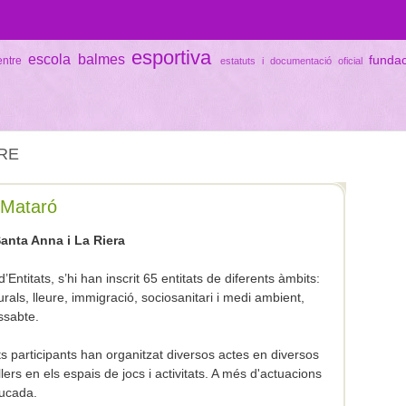
esportiva
escola balmes
funda
entre
estatuts i documentació oficial
BRE
e Mataró
Santa Anna i La Riera
Entitats, s’hi han inscrit 65 entitats de diferents àmbits:
turals, lleure, immigració, sociosanitari i medi ambient,
ssabte.
ats participants han organitzat diversos actes en diversos
llers en els espais de jocs i activitats. A més d'actuacions
tucada.