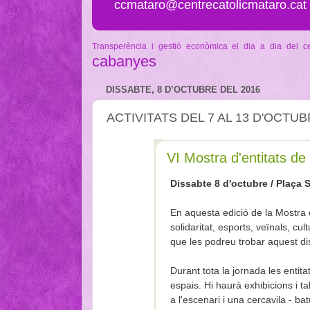
ccmataro@centrecatolicmataro.cat
Transperència i gestió econòmica
el dia a dia del c
cabanyes
DISSABTE, 8 D’OCTUBRE DEL 2016
ACTIVITATS DEL 7 AL 13 D'OCTU
VI Mostra d'entitats d
Dissabte 8 d'octubre / Plaça 
En aquesta edició de la Mostra d’
solidaritat, esports, veïnals, cul
que les podreu trobar aquest di
Durant tota la jornada les entit
espais. Hi haurà exhibicions i ta
a l'escenari i una cercavila - ba