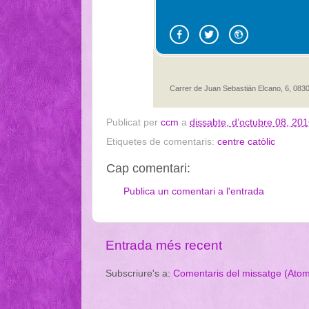
Carrer de Juan Sebastián Elcano, 6, 083
Publicat per
ccm
a
dissabte, d’octubre 08, 20
Etiquetes de comentaris:
centre catòlic
Cap comentari:
Publica un comentari a l'entrada
Entrada més recent
Subscriure's a:
Comentaris del missatge (Ato