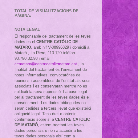
TOTAL DE VISUALITZACIONS DE
PÀGINA:
NOTA LEGAL
El responsable del tractament de les teves
dades es el
CENTRE CATÒLIC DE
MATARÓ
, amb nif
V-08996829 i domicili a
Mataró , La Riera, 110-120 telèfon
93.790.32.98 i email
ccmataro@centrecatolicmataro.cat
,
la
finalitat del tractament és l’enviament de
notes informatives, convocatòries de
reunions i assemblees de l’entitat als seus
associats i es conservaran mentre no es
sol·liciti la seva supressió. La base legal
per al tractament de les teves dades és el
consentiment. Les dades obtingudes no
seran cedides a tercers llevat que existeixi
obligació legal. Tens dret a obtenir
confirmació sobre si a
CENTRE CATÒLIC
DE MATARÓ
, estem tractant les teves
dades personals o no i a accedir a les
teves dades personals així com a