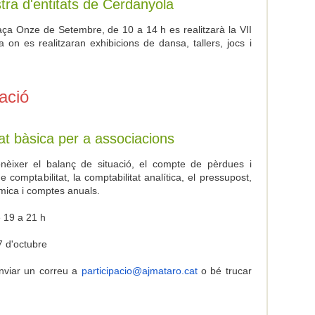
tra d'entitats de Cerdanyola
aça Onze de Setembre, de 10 a 14 h es realitzarà la VII
 on es realitzaran exhibicions de dansa, tallers, jocs i
ació
tat bàsica per a associacions
conèixer el balanç de situació, el compte de pèrdues i
e comptabilitat, la comptabilitat analítica, el pressupost,
òmica i comptes anuals.
e 19 a 21 h
7 d'octubre
nviar un correu a
participacio@ajmataro.cat
o bé trucar