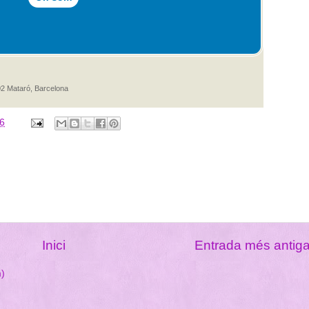
02 Mataró, Barcelona
16
Inici
Entrada més antig
m)