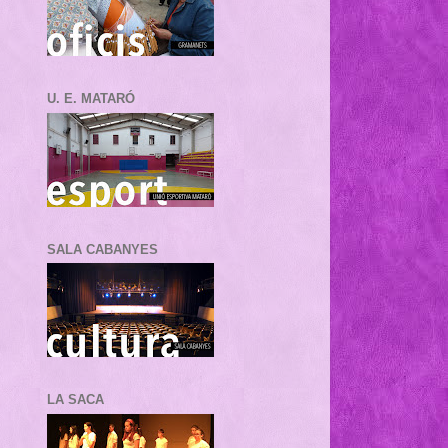
U. E. MATARÓ
SALA CABANYES
LA SACA