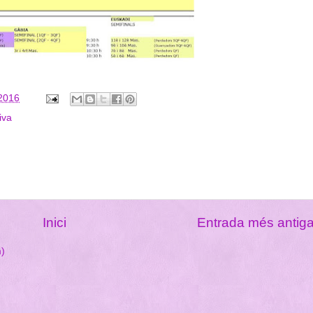
 2016
iva
Inici
Entrada més antig
m)