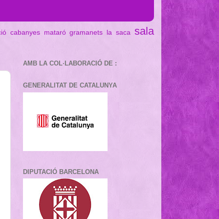
sala
ció cabanyes mataró
gramanets
la saca
AMB LA COL·LABORACIÓ DE :
GENERALITAT DE CATALUNYA
DIPUTACIÓ BARCELONA