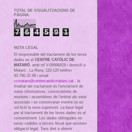
TOTAL DE VISUALITZACIONS DE
PÀGINA:
7
6
4
5
9
1
NOTA LEGAL
El responsable del tractament de les teves
dades es el
CENTRE CATÒLIC DE
MATARÓ
, amb nif
V-08996829 i domicili a
Mataró , La Riera, 110-120 telèfon
93.790.32.98 i email
ccmataro@centrecatolicmataro.cat
,
la
finalitat del tractament és l’enviament de
notes informatives, convocatòries de
reunions i assemblees de l’entitat als seus
associats i es conservaran mentre no es
sol·liciti la seva supressió. La base legal
per al tractament de les teves dades és el
consentiment. Les dades obtingudes no
seran cedides a tercers llevat que existeixi
obligació legal. Tens dret a obtenir