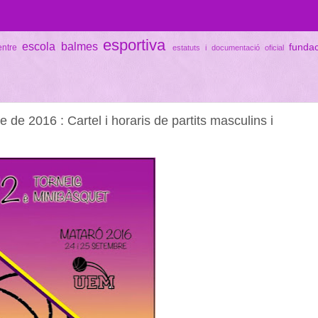
esportiva
escola balmes
funda
entre
estatuts i documentació oficial
 de 2016 : Cartel i horaris de partits masculins i