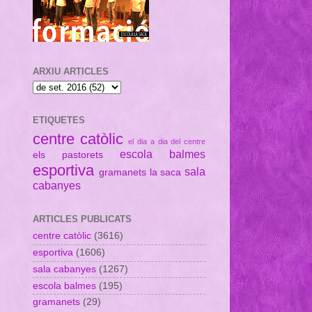
ARXIU ARTICLES
ETIQUETES
centre catòlic
el dia a dia del centre
escola balmes
els pastorets
esportiva
sala
gramanets
la saca
cabanyes
ARTICLES PUBLICATS
centre catòlic
(3616)
esportiva
(1606)
sala cabanyes
(1267)
escola balmes
(195)
gramanets
(29)