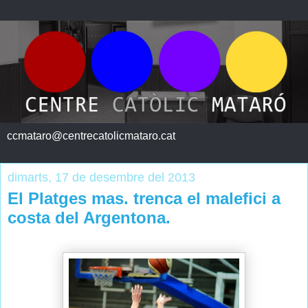
ccmataro@centrecatolicmataro.cat
dimarts, 17 de desembre del 2013
El Platges mas. trenca el malefici a
costa del Argentona.