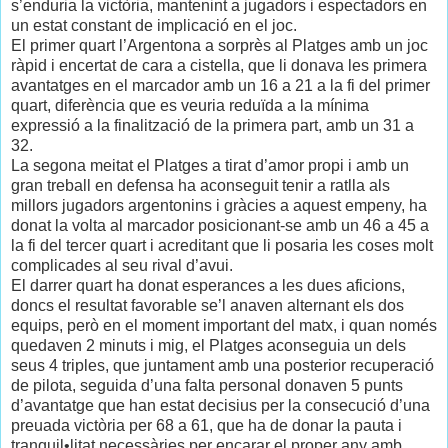
s’enduria la victòria, mantenint a jugadors i espectadors en
un estat constant de implicació en el joc.
El primer quart l’Argentona a sorprès al Platges amb un joc
ràpid i encertat de cara a cistella, que li donava les primera
avantatges en el marcador amb un 16 a 21 a la fi del primer
quart, diferència que es veuria reduïda a la mínima
expressió a la finalització de la primera part, amb un 31 a
32.
La segona meitat el Platges a tirat d’amor propi i amb un
gran treball en defensa ha aconseguit tenir a ratlla als
millors jugadors argentonins i gràcies a aquest empeny, ha
donat la volta al marcador posicionant-se amb un 46 a 45 a
la fi del tercer quart i acreditant que li posaria les coses molt
complicades al seu rival d’avui.
El darrer quart ha donat esperances a les dues aficions,
doncs el resultat favorable se’l anaven alternant els dos
equips, però en el moment important del matx, i quan només
quedaven 2 minuts i mig, el Platges aconseguia un dels
seus 4 triples, que juntament amb una posterior recuperació
de pilota, seguida d’una falta personal donaven 5 punts
d’avantatge que han estat decisius per la consecució d’una
preuada victòria per 68 a 61, que ha de donar la pauta i
tranquil•litat necessàries per encarar el proper any amb