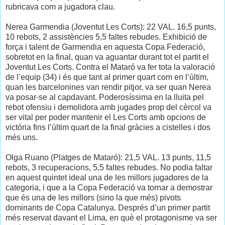
rubricava com a jugadora clau.
Nerea Garmendia (Joventut Les Corts): 22 VAL. 16,5 punts,
10 rebots, 2 assistències 5,5 faltes rebudes. Exhibició de
força i talent de Garmendia en aquesta Copa Federació,
sobretot en la final, quan va aguantar durant tot el partit el
Joventut Les Corts. Contra el Mataró va fer tota la valoració
de l’equip (34) i és que tant al primer quart com en l’últim,
quan les barcelonines van rendir pitjor, va ser quan Nerea
va posar-se al capdavant. Poderosíssima en la lluita pel
rebot ofensiu i demolidora amb jugades prop del cèrcol va
ser vital per poder mantenir el Les Corts amb opcions de
victòria fins l’últim quart de la final gràcies a cistelles i dos
més uns.
Olga Ruano (Platges de Mataró): 21,5 VAL. 13 punts, 11,5
rebots, 3 recuperacions, 5,5 faltes rebudes. No podia faltar
en aquest quintet ideal una de les millors jugadores de la
categoria, i que a la Copa Federació va tornar a demostrar
que és una de les millors (sino la que més) pivots
dominants de Copa Catalunya. Després d’un primer partit
més reservat davant el Lima, en què el protagonisme va ser