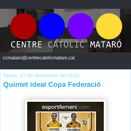
ccmataro@centrecatolicmataro.cat
dijous, 27 de desembre del 2012
Quintet ideal Copa Federació