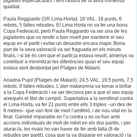
jugades espectaculars i fent mostra de la seva immensa
qualitat.
Paula Reggiardo (SR Lima-Horta): 18 VAL. 18 punts, 6
rebots, 5 faltes rebudes. El Lima Horta no va fer una bona
Copa Federació, però Paula Reggiardo va ser una de les
jugadores que va rendir a bon nivell per mantenir el seu
equip en el partit i evitar un desastre encara major. Bona
part de la seva valoració va ser fraguada en els minuts
finals, i si bé és cert que el partit ja estava resolt, almenys va
contribuir a minimitzar les diferències quan el seu equip
estava sent desbordat pel Platges de Mataró.
Ariadna Pujol (Platges de Mataró): 24,5 VAL. 19,5 punts, 7,5
rebots, 8 faltes rebudes. L’aler mataronina va tornar a brillar
a la Copa Federació i va ser decisiva per a que el seu equip
aixequés el títol de campió. Superlativa a la semifinal contra
el Lima-Horta, va fer 21 punts entre ells 3 triples –un des de
8 metres– que van ferir de mort l’amfitrió, i de nou vital en la
final. Gairebé imparable en l’u contra u es va lluir amb
accions individuals de molt de mèrit en els dos partits, i per
aturar-la, les rivals ho van haver de fer amb falta (8 de
rebudes per partit), cosa que la va disparar en valoració i la