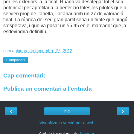
per les exteriors, a la final, Ruano va desplegar tot el seu
potencial per aprofitar a la perfecció totes les pilotes que li
servien prop de l’anella, i acabar amb un 27 de valoració
final. La rúbrica del seu gran partit seria un triple que ningú
s’esperava, i que va posar un 55-45 en el marcador que ja
esdevindria definitiu.
ccm
a
dijous, de desembre 27, 2012
Comparteix
Cap comentari:
Publica un comentari a l'entrada
‹
›
Inici
Visualitza la versió per a web
Amb la tecnologia de
Blogger
.