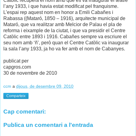
Catòlic recupera el nom amb què es va inaugurar el teatre
l’any 1933, i que havia estat modificat pel franquisme.
L’espai rep aquest nom en honor a Emili Cabañes i
Rabassa ((Mataró, 1850 – 1916), arquitecte municipal de
Mataró, que va realitzar amb Melcior de Palau el pla de
reforma i eixample de la ciutat, i que va presidir el Centre
Catòlic entre 1893 i 1916. Cabañes sempre va escriure el
seu nom amb ‘ñ’, però quan el Centre Catòlic va inaugurar
la sala l’any 1933, ja ho va fer amb el nom de Cabanyes.
publicat per
capgros.com
30 de novembre de 2010
ccm
a
dijous, de desembre 09, 2010
Comparteix
Cap comentari:
Publica un comentari a l'entrada