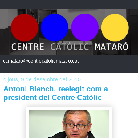
ccmataro@centrecatolicmataro.cat
dijous, 9 de desembre del 2010
Antoni Blanch, reelegit com a
president del Centre Catòlic