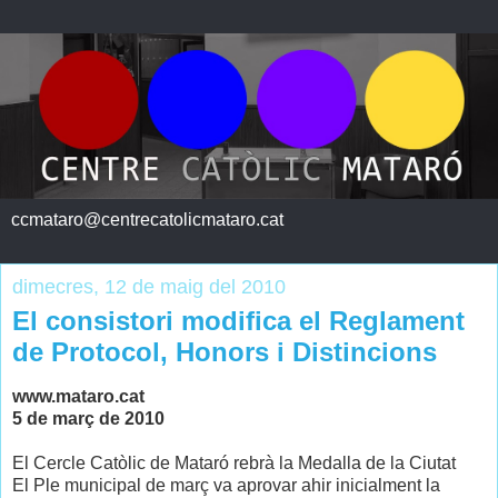
ccmataro@centrecatolicmataro.cat
dimecres, 12 de maig del 2010
El consistori modifica el Reglament
de Protocol, Honors i Distincions
www.mataro.cat
5 de març de 2010
El Cercle Catòlic de Mataró rebrà la Medalla de la Ciutat
El Ple municipal de març va aprovar ahir inicialment la