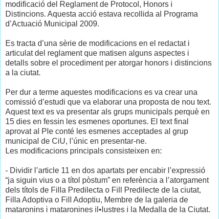
modificació del Reglament de Protocol, Honors i
Distincions. Aquesta acció estava recollida al Programa
d’Actuació Municipal 2009.
Es tracta d’una sèrie de modificacions en el redactat i
articulat del reglament que matisen alguns aspectes i
detalls sobre el procediment per atorgar honors i distincions
a la ciutat.
Per dur a terme aquestes modificacions es va crear una
comissió d’estudi que va elaborar una proposta de nou text.
Aquest text es va presentar als grups municipals perquè en
15 dies en fessin les esmenes oportunes. El text final
aprovat al Ple conté les esmenes acceptades al grup
municipal de CiU, l’únic en presentar-ne.
Les modificacions principals consisteixen en:
- Dividir l’article 11 en dos apartats per encabir l’expressió
“ja siguin vius o a títol pòstum” en referència a l’atorgament
dels títols de Filla Predilecta o Fill Predilecte de la ciutat,
Filla Adoptiva o Fill Adoptiu, Membre de la galeria de
mataronins i mataronines il•lustres i la Medalla de la Ciutat.