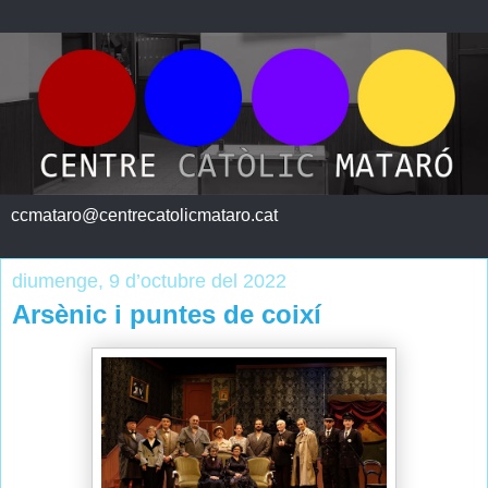
ccmataro@centrecatolicmataro.cat
diumenge, 9 d’octubre del 2022
Arsènic i puntes de coixí