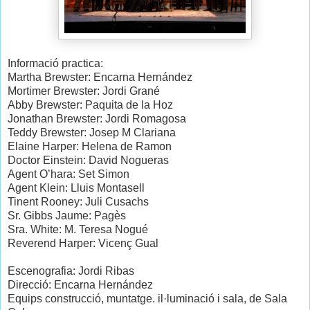
Informació practica:
Martha Brewster: Encarna Hernández
Mortimer Brewster: Jordi Grané
Abby Brewster: Paquita de la Hoz
Jonathan Brewster: Jordi Romagosa
Teddy Brewster: Josep M Clariana
Elaine Harper: Helena de Ramon
Doctor Einstein: David Nogueras
Agent O’hara: Set Simon
Agent Klein: Lluis Montasell
Tinent Rooney: Juli Cusachs
Sr. Gibbs Jaume: Pagès
Sra. White: M. Teresa Nogué
Reverend Harper: Vicenç Gual
Escenografia: Jordi Ribas
Direcció: Encarna Hernández
Equips construcció, muntatge. il·luminació i sala, de Sala